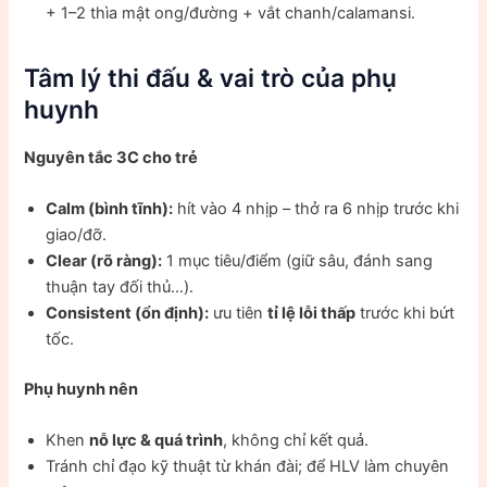
+ 1–2 thìa mật ong/đường + vắt chanh/calamansi.
Tâm lý thi đấu & vai trò của phụ
huynh
Nguyên tắc 3C cho trẻ
Calm (bình tĩnh):
hít vào 4 nhịp – thở ra 6 nhịp trước khi
giao/đỡ.
Clear (rõ ràng):
1 mục tiêu/điểm (giữ sâu, đánh sang
thuận tay đối thủ…).
Consistent (ổn định):
ưu tiên
tỉ lệ lỗi thấp
trước khi bứt
tốc.
Phụ huynh nên
Khen
nỗ lực & quá trình
, không chỉ kết quả.
Tránh chỉ đạo kỹ thuật từ khán đài; để HLV làm chuyên