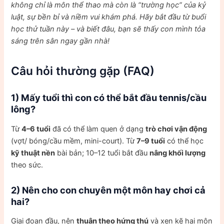
không chỉ là môn thể thao mà còn là “trường học” của kỷ
luật, sự bền bỉ và niềm vui khám phá. Hãy bắt đầu từ buổi
học thử tuần này – và biết đâu, bạn sẽ thấy con mình tỏa
sáng trên sân ngay gần nhà!
Câu hỏi thường gặp (FAQ)
1) Mấy tuổi thì con có thể bắt đầu tennis/cầu
lông?
Từ
4–6 tuổi
đã có thể làm quen ở dạng
trò chơi vận động
(vợt/ bóng/cầu mềm, mini-court). Từ
7–9 tuổi
có thể học
kỹ thuật nền
bài bản; 10–12 tuổi bắt đầu
nâng khối lượng
theo sức.
2) Nên cho con chuyên một môn hay chơi cả
hai?
Giai đoạn đầu, nên
thuận theo hứng thú
và xen kẽ hai môn