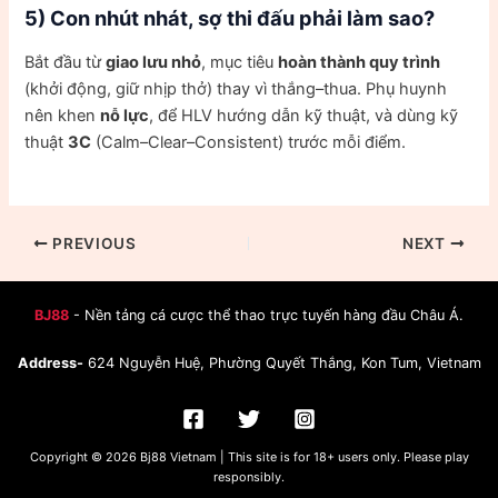
5) Con nhút nhát, sợ thi đấu phải làm sao?
Bắt đầu từ
giao lưu nhỏ
, mục tiêu
hoàn thành quy trình
(khởi động, giữ nhịp thở) thay vì thắng–thua. Phụ huynh
nên khen
nỗ lực
, để HLV hướng dẫn kỹ thuật, và dùng kỹ
thuật
3C
(Calm–Clear–Consistent) trước mỗi điểm.
PREVIOUS
NEXT
BJ88
- Nền tảng cá cược thể thao trực tuyến hàng đầu Châu Á.
Address-
624 Nguyễn Huệ, Phường Quyết Thắng, Kon Tum, Vietnam
Copyright © 2026 Bj88 Vietnam | This site is for 18+ users only. Please play
responsibly.