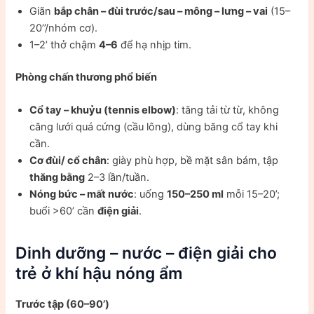
Giãn
bắp chân – đùi trước/sau – mông – lưng – vai
(15–
20’’/nhóm cơ).
1–2’ thở chậm
4–6
để hạ nhịp tim.
Phòng chấn thương phổ biến
Cổ tay – khuỷu (tennis elbow)
: tăng tải từ từ, không
căng lưới quá cứng (cầu lông), dùng băng cổ tay khi
cần.
Cơ đùi/ cổ chân
: giày phù hợp, bề mặt sân bám, tập
thăng bằng
2–3 lần/tuần.
Nóng bức – mất nước
: uống
150–250 ml
mỗi 15–20’;
buổi >60’ cần
điện giải
.
Dinh dưỡng – nước – điện giải cho
trẻ ở khí hậu nóng ẩm
Trước tập (60–90’)