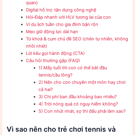
quan)
Digital hỗ trợ: tận dụng công nghệ
Hỏi–Đáp nhanh với HLV tương lai của con
Ví dụ lịch tuần cho gia đình bận rộn
Mẹo giữ động lực dài hạn
Từ khoá & cụm chủ đề SEO (chèn tự nhiên, không
nhồi nhét)
Lời kêu gọi hành động (CTA)
Câu hỏi thường gặp (FAQ)
1) Mấy tuổi thì con có thể bắt đầu
tennis/cầu lông?
2) Nên cho con chuyên một môn hay chơi
cả hai?
3) Chi phí ban đầu khoảng bao nhiêu?
4) Trời nóng quá có nguy hiểm không?
5) Con nhút nhát, sợ thi đấu phải làm sao?
Vì sao nên cho trẻ chơi tennis và