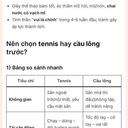
Giày thể thao bám tốt, áo thấm mồ hôi, mũ/nón,
chai
nước có vạch ml
.
Tinh thần “
vui là chính
” trong 4–6 tuần đầu; tránh gây
áp lực thành tích.
Nên chọn
tennis
hay
cầu lông
trước?
1) Bảng so sánh nhanh
Tiêu chí
Tennis
Cầu lông
Sân ngoài
Sân nhà thi
Không gian
trời/nội thất, yêu
đấu/phòng tập,
cầu mặt sân
dễ tránh nắng
Tốc độ tay – cổ
Chạy – dừng –
tay – vai rất
Tải vận động
đổi hướng mạnh,