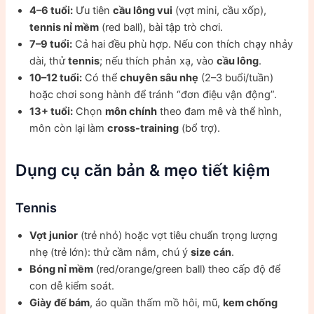
4–6 tuổi:
Ưu tiên
cầu lông vui
(vợt mini, cầu xốp),
tennis nỉ mềm
(red ball), bài tập trò chơi.
7–9 tuổi:
Cả hai đều phù hợp. Nếu con thích chạy nhảy
dài, thử
tennis
; nếu thích phản xạ, vào
cầu lông
.
10–12 tuổi:
Có thể
chuyên sâu nhẹ
(2–3 buổi/tuần)
hoặc chơi song hành để tránh “đơn điệu vận động”.
13+ tuổi:
Chọn
môn chính
theo đam mê và thể hình,
môn còn lại làm
cross-training
(bổ trợ).
Dụng cụ căn bản & mẹo tiết kiệm
Tennis
Vợt junior
(trẻ nhỏ) hoặc vợt tiêu chuẩn trọng lượng
nhẹ (trẻ lớn): thử cầm nắm, chú ý
size cán
.
Bóng nỉ mềm
(red/orange/green ball) theo cấp độ để
con dễ kiểm soát.
Giày đế bám
, áo quần thấm mồ hôi, mũ,
kem chống