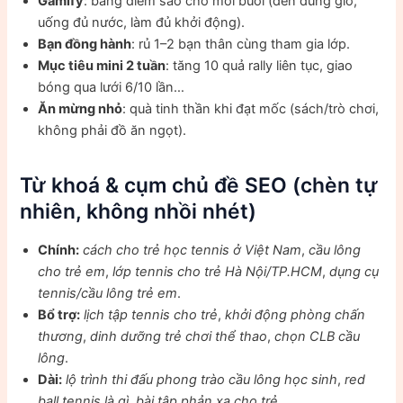
Gamify
: bảng điểm sao cho mỗi buổi (đến đúng giờ,
uống đủ nước, làm đủ khởi động).
Bạn đồng hành
: rủ 1–2 bạn thân cùng tham gia lớp.
Mục tiêu mini 2 tuần
: tăng 10 quả rally liên tục, giao
bóng qua lưới 6/10 lần…
Ăn mừng nhỏ
: quà tinh thần khi đạt mốc (sách/trò chơi,
không phải đồ ăn ngọt).
Từ khoá & cụm chủ đề SEO (chèn tự
nhiên, không nhồi nhét)
Chính:
cách cho trẻ học tennis ở Việt Nam
,
cầu lông
cho trẻ em
,
lớp tennis cho trẻ Hà Nội/TP.HCM
,
dụng cụ
tennis/cầu lông trẻ em
.
Bổ trợ:
lịch tập tennis cho trẻ
,
khởi động phòng chấn
thương
,
dinh dưỡng trẻ chơi thể thao
,
chọn CLB cầu
lông
.
Dài:
lộ trình thi đấu phong trào cầu lông học sinh
,
red
ball tennis là gì
,
bài tập phản xạ cho trẻ
.