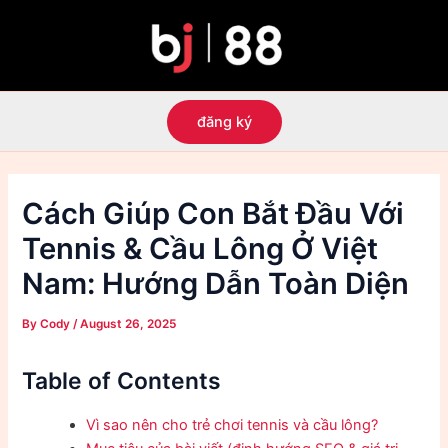
Skip
to
content
đăng ký
Cách Giúp Con Bắt Đầu Với
Tennis & Cầu Lông Ở Việt
Nam: Hướng Dẫn Toàn Diện
By
Cody
/
August 26, 2025
Table of Contents
Vì sao nên cho trẻ chơi tennis và cầu lông?