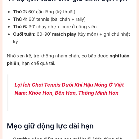
Thứ 2:
60’ cầu lông (kỹ thuật)
Thứ 4:
60’ tennis (bài chân + rally)
Thứ 6:
30’ chạy nhẹ + core ở công viên
Cuối tuần:
60–90’
match play
(tùy môn) + ghi chú nhật
ký
Nhờ xen kẽ, trẻ không nhàm chán, cơ bắp được
nghỉ luân
phiên
, hạn chế quá tải.
Lợi Ích Chơi Tennis Dưới Khí Hậu Nóng Ở Việt
Nam: Khỏe Hơn, Bền Hơn, Thông Minh Hơn
Mẹo giữ động lực dài hạn