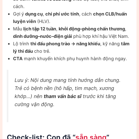
cách.
Gợi ý
dụng cụ
,
chi phí ước tính
, cách
chọn CLB/huấn
luyện viên
(HLV).
Mẫu
lịch tập 12 tuần
,
khởi động–phòng chấn thương
,
dinh dưỡng–nước–điện giải
phù hợp khí hậu Việt Nam.
Lộ trình
thi đấu phong trào → năng khiếu
, kỹ năng
tâm
lý thi đấu
cho trẻ.
CTA
mạnh khuyến khích phụ huynh hành động ngay.
Lưu ý: Nội dung mang tính hướng dẫn chung.
Trẻ có bệnh nền (hô hấp, tim mạch, xương
khớp…) nên
tham vấn bác sĩ
trước khi tăng
cường vận động.
Check-list: Con đã “
sẵn sàng
”