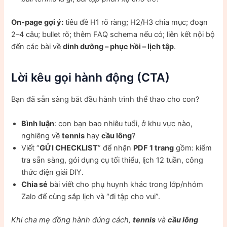
On-page gợi ý:
tiêu đề H1 rõ ràng; H2/H3 chia mục; đoạn
2–4 câu; bullet rõ; thêm FAQ schema nếu có; liên kết nội bộ
đến các bài về
dinh dưỡng – phục hồi – lịch tập
.
Lời kêu gọi hành động (CTA)
Bạn đã sẵn sàng bắt đầu hành trình thể thao cho con?
Bình luận
: con bạn bao nhiêu tuổi, ở khu vực nào,
nghiêng về
tennis
hay
cầu lông
?
Viết “
GỬI CHECKLIST
” để nhận
PDF 1 trang
gồm: kiểm
tra sẵn sàng, gói dụng cụ tối thiểu, lịch 12 tuần, công
thức điện giải DIY.
Chia sẻ
bài viết cho phụ huynh khác trong lớp/nhóm
Zalo để cùng sắp lịch và “đi tập cho vui”.
Khi cha mẹ đồng hành đúng cách,
tennis
và
cầu lông