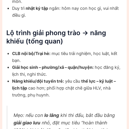
môn.
Duy trì
nhật ký tập
ngắn: hôm nay con học gì, vui nhất
điều gì.
Lộ trình giải phong trào → năng
khiếu (tổng quan)
CLB nội bộ/Trại hè:
mục tiêu trải nghiệm, học luật, kết
bạn.
Giải học sinh – phường/xã – quận/huyện:
học đăng ký,
lịch thi, nghi thức.
Năng khiếu/đội tuyển trẻ:
yêu cầu
thể lực – kỷ luật –
lịch tập
cao hơn; phối hợp chặt chẽ giữa HLV, nhà
trường, phụ huynh.
Mẹo: nếu con
lo lắng
khi thi đấu, bắt đầu bằng
giải giao lưu
nhỏ, đặt mục tiêu “hoàn thành