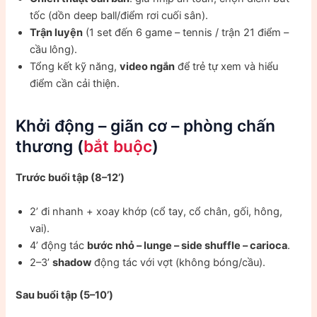
tốc (dồn deep ball/điểm rơi cuối sân).
Trận luyện
(1 set đến 6 game – tennis / trận 21 điểm –
cầu lông).
Tổng kết kỹ năng,
video ngắn
để trẻ tự xem và hiểu
điểm cần cải thiện.
Khởi động – giãn cơ – phòng chấn
thương (
bắt buộc
)
Trước buổi tập (8–12’)
2’ đi nhanh + xoay khớp (cổ tay, cổ chân, gối, hông,
vai).
4’ động tác
bước nhỏ – lunge – side shuffle – carioca
.
2–3’
shadow
động tác với vợt (không bóng/cầu).
Sau buổi tập (5–10’)