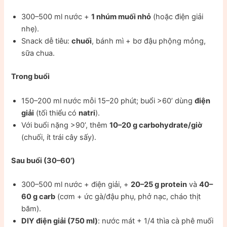
300–500 ml nước +
1 nhúm muối nhỏ
(hoặc điện giải
nhẹ).
Snack dễ tiêu:
chuối
, bánh mì + bơ đậu phộng mỏng,
sữa chua.
Trong buổi
150–200 ml nước mỗi 15–20 phút; buổi >60’ dùng
điện
giải
(tối thiểu có
natri
).
Với buổi nặng >90’, thêm
10–20 g carbohydrate/giờ
(chuối, ít trái cây sấy).
Sau buổi (30–60’)
300–500 ml nước + điện giải, +
20–25 g protein
và
40–
60 g carb
(cơm + ức gà/đậu phụ, phở nạc, cháo thịt
băm).
DIY điện giải (750 ml)
: nước mát + 1/4 thìa cà phê muối