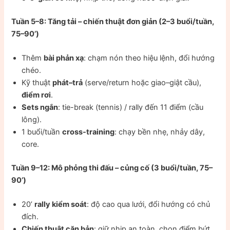
Tuần 5–8: Tăng tải – chiến thuật đơn giản (2–3 buổi/tuần,
75–90’)
Thêm
bài phản xạ
: chạm nón theo hiệu lệnh, đổi hướng
chéo.
Kỹ thuật
phát–trả
(serve/return hoặc giao–giật cầu),
điểm rơi
.
Sets ngắn
: tie-break (tennis) / rally đến 11 điểm (cầu
lông).
1 buổi/tuần
cross-training
: chạy bền nhẹ, nhảy dây,
core.
Tuần 9–12: Mô phỏng thi đấu – củng cố (3 buổi/tuần, 75–
90’)
20’
rally kiểm soát
: độ cao qua lưới, đổi hướng có chủ
đích.
Chiến thuật căn bản
: giữ nhịp an toàn, chọn điểm bứt