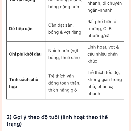
nhanh, di chuyển
bóng nặng hơn
ngắn–nhanh
Rất phổ biến ở
Cần đặt sân,
Dễ tiếp cận
trường, CLB
bóng & vợt riêng
phường/xã
Linh hoạt, vợt &
Nhỉnh hơn (vợt,
Chi phí khởi đầu
cầu nhiều phân
bóng, thuê sân)
khúc
Trẻ thích tốc độ,
Trẻ thích vận
Tính cách phù
không gian trong
động toàn thân,
hợp
nhà, phản xạ
thích nắng gió
nhanh
2) Gợi ý theo độ tuổi (linh hoạt theo thể
trạng)