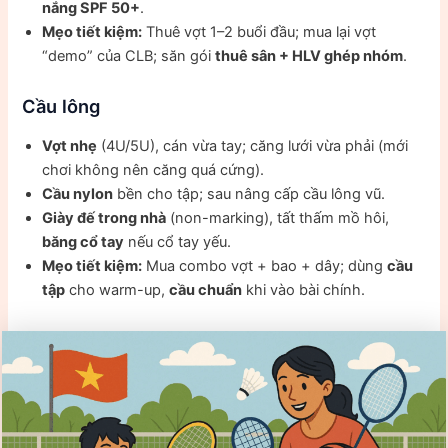
nắng SPF 50+
.
Mẹo tiết kiệm:
Thuê vợt 1–2 buổi đầu; mua lại vợt
“demo” của CLB; săn gói
thuê sân + HLV ghép nhóm
.
Cầu lông
Vợt nhẹ
(4U/5U), cán vừa tay; căng lưới vừa phải (mới
chơi không nên căng quá cứng).
Cầu nylon
bền cho tập; sau nâng cấp cầu lông vũ.
Giày đế trong nhà
(non-marking), tất thấm mồ hôi,
băng cổ tay
nếu cổ tay yếu.
Mẹo tiết kiệm:
Mua combo vợt + bao + dây; dùng
cầu
tập
cho warm-up,
cầu chuẩn
khi vào bài chính.