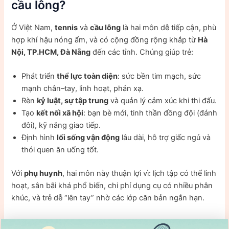
cầu lông?
Ở Việt Nam,
tennis
và
cầu lông
là hai môn dễ tiếp cận, phù
hợp khí hậu nóng ẩm, và có cộng đồng rộng khắp từ
Hà
Nội, TP.HCM, Đà Nẵng
đến các tỉnh. Chúng giúp trẻ:
Phát triển
thể lực toàn diện
: sức bền tim mạch, sức
mạnh chân–tay, linh hoạt, phản xạ.
Rèn
kỷ luật, sự tập trung
và quản lý cảm xúc khi thi đấu.
Tạo
kết nối xã hội
: bạn bè mới, tinh thần đồng đội (đánh
đôi), kỹ năng giao tiếp.
Định hình
lối sống vận động
lâu dài, hỗ trợ giấc ngủ và
thói quen ăn uống tốt.
Với
phụ huynh
, hai môn này thuận lợi vì: lịch tập có thể linh
hoạt, sân bãi khá phổ biến, chi phí dụng cụ có nhiều phân
khúc, và trẻ dễ “lên tay” nhờ các lớp căn bản ngắn hạn.