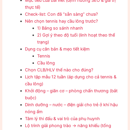
Mục tiêu của bài viết (định hướng SEO & giá trị
thực tế)
Check-list: Con đã “sẵn sàng” chưa?
Nên chọn tennis hay cầu lông trước?
1) Bảng so sánh nhanh
2) Gợi ý theo độ tuổi (linh hoạt theo thể
trạng)
Dụng cụ căn bản & mẹo tiết kiệm
Tennis
Cầu lông
Chọn CLB/HLV thế nào cho đúng?
Lịch tập mẫu 12 tuần (áp dụng cho cả tennis &
cầu lông)
Khởi động – giãn cơ – phòng chấn thương (bắt
buộc)
Dinh dưỡng – nước – điện giải cho trẻ ở khí hậu
nóng ẩm
Tâm lý thi đấu & vai trò của phụ huynh
Lộ trình giải phong trào → năng khiếu (tổng