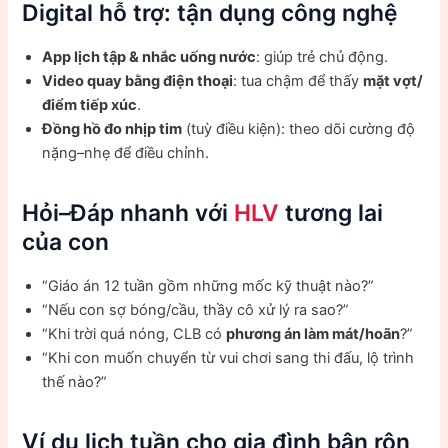
Digital hỗ trợ: tận dụng công nghệ
App lịch tập & nhắc uống nước
: giúp trẻ chủ động.
Video quay bằng điện thoại
: tua chậm để thấy
mặt vợt/
điểm tiếp xúc
.
Đồng hồ đo nhịp tim
(tuỳ điều kiện): theo dõi cường độ
nặng–nhẹ để điều chỉnh.
Hỏi–Đáp nhanh với
HLV
tương lai
của con
“Giáo án 12 tuần gồm những mốc kỹ thuật nào?”
“Nếu con sợ bóng/cầu, thầy cô xử lý ra sao?”
“Khi trời quá nóng, CLB có
phương án làm mát/hoãn
?”
“Khi con muốn chuyển từ vui chơi sang thi đấu, lộ trình
thế nào?”
Ví dụ lịch tuần cho gia đình bận rộn