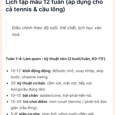
Lịch tập mẫu 12 tuần (áp dụng cho
cả tennis & cầu lông)
Điều chỉnh theo độ tuổi, thể chất, lịch học văn
hoá.
Tuần 1–4: Làm quen – kỹ thuật nền (2 buổi/tuần, 60–75’)
10–12’
khởi động động
: đi/bước nhỏ, xoay khớp, skip
bước, shadow swing.
20’
kỹ thuật cơ bản
: cầm vợt, mặt vợt, tiếp xúc
bóng/cầu đúng tâm.
10–15’
bài chân
: ladder/cone, trái–phải–tiến–lùi.
15–20’
trò chơi điểm
: mini-court (tennis) / phát–trả đơn
giản (cầu lông).
5–8’
giãn cơ nhẹ
, nhịp thở, uống nước–điện giải.