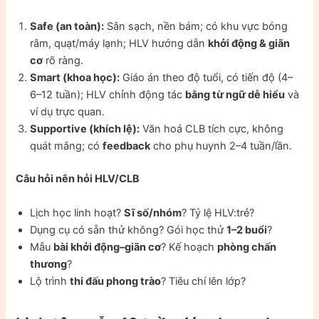
Safe (an toàn):
Sân sạch, nền bám; có khu vực bóng
râm, quạt/máy lạnh; HLV hướng dẫn
khởi động & giãn
cơ
rõ ràng.
Smart (khoa học):
Giáo án theo độ tuổi, có tiến độ (4–
6–12 tuần); HLV chỉnh động tác
bằng từ ngữ dễ hiểu
và
ví dụ trực quan.
Supportive (khích lệ):
Văn hoá CLB tích cực, không
quát mắng; có
feedback
cho phụ huynh 2–4 tuần/lần.
Câu hỏi nên hỏi HLV/CLB
Lịch học linh hoạt?
Sĩ số/nhóm
? Tỷ lệ HLV:trẻ?
Dụng cụ có sẵn thử không? Gói học thử
1–2 buổi
?
Mẫu
bài khởi động–giãn cơ
? Kế hoạch
phòng chấn
thương
?
Lộ trình
thi đấu phong trào
? Tiêu chí lên lớp?