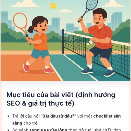
Mục tiêu của bài viết (định hướng
SEO & giá trị thực tế)
Trả lời câu hỏi “
Bắt đầu từ đâu?
” với một
checklist sẵn
sàng
cho trẻ.
So sánh
tennis vs cầu lông
theo độ tuổi, thể chất, tính