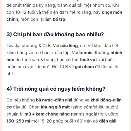
để phát triển đa kỹ năng, tránh quá tải một nhóm cơ. Khi
con 10–12 tuổi và thể hiện đam mê rõ ràng, hãy
chọn môn
chính
, môn còn lại làm
bổ trợ
.
3) Chi phí ban đầu khoảng bao nhiêu?
Tùy địa phương & CLB. Với
cầu lông
, có thể khởi đầu tiết
kiệm bằng vợt cơ bản + cầu tập. Với
tennis
, thường
nhỉnh
hơn
do thuê sân & bóng; bạn có thể
thuê vợt
vài buổi
hoặc mua vợt “demo”. Hỏi CLB về
gói nhóm
để tối ưu chi
phí.
4) Trời nóng quá có nguy hiểm không?
Có nếu không
bù nước–điện giải
đúng và
khởi động–giãn
cơ
đầy đủ. Chọn
khung giờ mát
(sáng sớm/chiều muộn),
chuẩn bị
mũ + kem chống nắng
(tennis ngoài trời), uống
150–250 ml
mỗi 15–20 phút; buổi >60’ nên có
điện giải
.