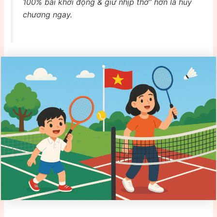
100% bài khởi động & giữ nhịp thở” hơn là huy
chương ngay.