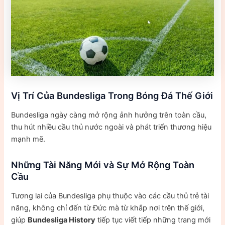
Vị Trí Của Bundesliga Trong Bóng Đá Thế Giới
Bundesliga ngày càng mở rộng ảnh hưởng trên toàn cầu,
thu hút nhiều cầu thủ nước ngoài và phát triển thương hiệu
mạnh mẽ.
Những Tài Năng Mới và Sự Mở Rộng Toàn
Cầu
Tương lai của Bundesliga phụ thuộc vào các cầu thủ trẻ tài
năng, không chỉ đến từ Đức mà từ khắp nơi trên thế giới,
giúp
Bundesliga History
tiếp tục viết tiếp những trang mới