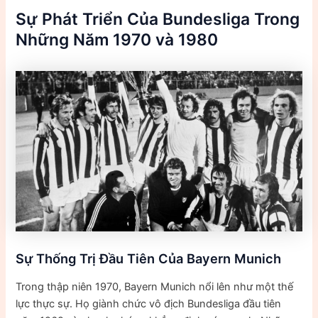
Sự Phát Triển Của Bundesliga Trong
Những Năm 1970 và 1980
Sự Thống Trị Đầu Tiên Của Bayern Munich
Trong thập niên 1970, Bayern Munich nổi lên như một thế
lực thực sự. Họ giành chức vô địch Bundesliga đầu tiên