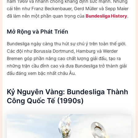
năm 1969 và nhanh chóng khẳng định sức mạnh. Những
cái tên như Franz Beckenbauer, Gerd Müller và Sepp Maier
đã làm nên một phần quan trọng của
Bundesliga History
.
Mở Rộng và Phát Triển
Bundesliga ngày càng thu hút sự chú ý trên toàn thế giới.
Các đội như Borussia Dortmund, Hamburg và Werder
Bremen góp phần nâng cao chất lượng giải đấu, tạo ra
những trận cầu đỉnh cao và đưa Bundesliga trở thành giải
đấu đáng xem bậc nhất châu Âu.
Kỷ Nguyên Vàng: Bundesliga Thành
Công Quốc Tế (1990s)