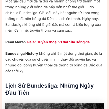
Một giải đấu mới đã ra đời và nhanh chóng trở thành một
trong những giải bóng đá hấp dẫn nhất thế giới — đó
chính là Bundesliga. Giải đấu này bắt nguồn từ khát vọng
thống nhất nền bóng đá Đức sau chiến tranh. Ngày nay,
Bundesliga không chỉ là giải đấu mà còn là biểu tượng của
niềm đam mê, truyền thống và cảm xúc.
Read More:-
Pelé: Huyền thoại Vĩ đại của Bóng đá
Bundesliga History
không chỉ là một dòng thời gian; đó là
câu chuyện của sự chuyển mình, thay đổi quyền lực và
những đội bóng huyền thoại đã thống trị bóng đá Đức qua
các thời kỳ.
Lịch Sử Bundesliga: Những Ngày
Đầu Tiên