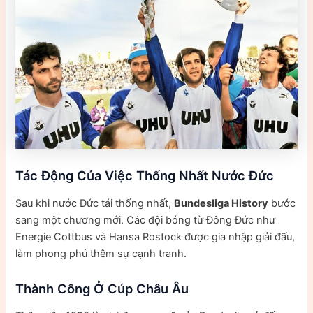
Tác Động Của Việc Thống Nhất Nước Đức
Sau khi nước Đức tái thống nhất,
Bundesliga History
bước
sang một chương mới. Các đội bóng từ Đông Đức như
Energie Cottbus và Hansa Rostock được gia nhập giải đấu,
làm phong phú thêm sự cạnh tranh.
Thành Công Ở Cúp Châu Âu