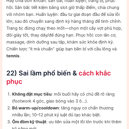
Hãy chia bốn khoản: sân bãi, huấn luyện, trang bị, phục
hồi. Sân bãi: tiết kiệm bằng slot giờ thấp điểm, chia chung
với nhóm bạn. Huấn luyện: đầu tư giai đoạn đầu để sửa lỗi
lớn; sau đó chuyển sang định kỳ hàng tháng để tinh chỉnh.
Trang bị: đừng chạy theo mốt—chọn một cây vợt phù hợp,
đôi giày tốt, thay dây/đế đúng hạn. Phục hồi: con lăn cơ,
massage, dinh dưỡng sau tập, khám sức khỏe định kỳ.
Chiến lược “ít mà chuẩn” giúp bạn bền bỉ với cầu lông và
tennis
.
22) Sai lầm phổ biến &
cách khắc
phục
Không đặt mục tiêu
: mỗi buổi hãy có chủ đề rõ ràng
(footwork 4 góc, giao bóng vào 3 ô…).
Bỏ warm-up/cooldown
: tăng nguy cơ chấn thương
nhiều lần; 10–12 phút kỷ luật đủ tạo khác biệt.
Ôm đồm kỹ thuật
: ưu tiên sửa một lỗi lớn trước khi thêm
kỹ năng mới.