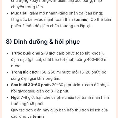
chú trọng xoay hông–vai, điểm tiếp xúc bóng, nhịp
chuyển trọng tâm.
Mục tiêu
: giảm mỡ nhanh–tăng phản xạ (cầu lông);
tăng sức bền–sức mạnh toàn thân (
tennis
). Có thể luân
phiên 2 môn để giảm chấn thương do lặp lại.
8) Dinh dưỡng & hồi phục
Trước buổi chơi 2–3 giờ
: carb phức (gạo lứt, khoai),
đạm nạc (gà, cá), chất béo tốt (hạt); uống 400–600 ml
nước.
Trong lúc chơi
: 150–250 ml nước mỗi 15–20 phút; bổ
sung điện giải khi nóng ẩm.
Sau buổi 30–60 phút
: 20–30 g protein + carb để phục
hồi glycogen; giãn cơ 8–12 phút.
Ngủ
: 7–8 giờ, hạn chế cà phê chiều tối, tránh màn hình
trước ngủ 45 phút.
Quy tắc đơn giản này giúp bạn hấp thụ trọn lợi ích của
cầu lông và
tennis
.