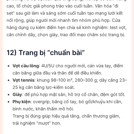
cao, tổ chức giải phong trào vào cuối tuần. Văn hóa “đi
set” sau giờ làm và sáng sớm cuối tuần tạo mạng lưới kết
nối rộng, giúp người mới nhanh tìm nhóm phù hợp. Cửa
hàng dụng cụ kiêm điểm hẹn chia sẻ kinh nghiệm: test vợt,
cân chỉnh dây, chọn giày, trao đổi mẹo chăm sóc trang bị.
12) Trang bị “chuẩn bài”
Vợt cầu lông
: 4U/5U cho người mới, cán vừa tay, điểm
cân bằng giữa đầu và thân để dễ điều khiển.
Vợt tennis
: khung 98–100 in², 280–300 g; dây căng 23–
25 kg cân bằng lực–kiểm soát.
Giày
: đế phù hợp mặt sân, hỗ trợ cổ chân, đệm gót tốt.
Phụ kiện
: overgrip, băng cổ tay, bó gối/khuỷu khi cần,
bình nước, khăn thấm mồ hôi.
Trang bị đúng giúp hiệu quả tăng, chấn thương giảm,
trải nghiệm “mượt” hơn.