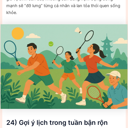
mạnh sẽ “đỡ lưng” từng cá nhân và lan tỏa thói quen sống
khỏe.
24) Gợi ý lịch trong tuần bận rộn