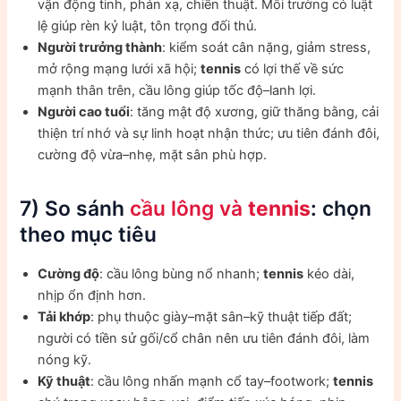
vận động tinh, phản xạ, chiến thuật. Môi trường có luật
lệ giúp rèn kỷ luật, tôn trọng đối thủ.
Người trưởng thành
: kiểm soát cân nặng, giảm stress,
mở rộng mạng lưới xã hội;
tennis
có lợi thế về sức
mạnh thân trên, cầu lông giúp tốc độ–lanh lợi.
Người cao tuổi
: tăng mật độ xương, giữ thăng bằng, cải
thiện trí nhớ và sự linh hoạt nhận thức; ưu tiên đánh đôi,
cường độ vừa–nhẹ, mặt sân phù hợp.
7) So sánh
cầu lông và
tennis
: chọn
theo mục tiêu
Cường độ
: cầu lông bùng nổ nhanh;
tennis
kéo dài,
nhịp ổn định hơn.
Tải khớp
: phụ thuộc giày–mặt sân–kỹ thuật tiếp đất;
người có tiền sử gối/cổ chân nên ưu tiên đánh đôi, làm
nóng kỹ.
Kỹ thuật
: cầu lông nhấn mạnh cổ tay–footwork;
tennis