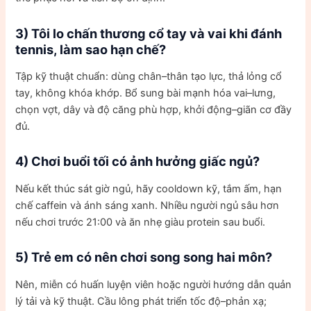
3) Tôi lo chấn thương cổ tay và vai khi đánh
tennis
, làm sao hạn chế?
Tập kỹ thuật chuẩn: dùng chân–thân tạo lực, thả lỏng cổ
tay, không khóa khớp. Bổ sung bài mạnh hóa vai–lưng,
chọn vợt, dây và độ căng phù hợp, khởi động–giãn cơ đầy
đủ.
4) Chơi buổi tối có ảnh hưởng giấc ngủ?
Nếu kết thúc sát giờ ngủ, hãy cooldown kỹ, tắm ấm, hạn
chế caffein và ánh sáng xanh. Nhiều người ngủ sâu hơn
nếu chơi trước 21:00 và ăn nhẹ giàu protein sau buổi.
5) Trẻ em có nên chơi song song hai môn?
Nên, miễn có huấn luyện viên hoặc người hướng dẫn quản
lý tải và kỹ thuật. Cầu lông phát triển tốc độ–phản xạ;