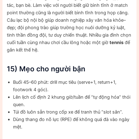
tác, bạn bè. Làm việc với người biết giữ bình tĩnh ở match
point thường cũng là người biết bình tĩnh trong họp căng.
Câu lạc bộ nội bộ giúp doanh nghiệp xây văn hóa khỏe–
đẹp; đội phong trào giúp trường học nuôi dưỡng kỷ luật,
tinh thần đồng đội, tư duy chiến thuật. Nhiều gia đình chọn
cuối tuần cùng nhau chơi cầu lông hoặc một giờ
tennis
để
gắn kết thế hệ.
15) Mẹo cho người bận
Buổi 45–60 phút: drill mục tiêu (serve+1, return+1,
footwork 4 góc).
Lên lịch cố định 2 khung giờ/tuần để “tự động hóa” thói
quen.
Túi đồ luôn sẵn trong cốp xe để tranh thủ “slot sân”.
Dùng thang đo nỗ lực (RPE) để không quá đà vào ngày
mệt.