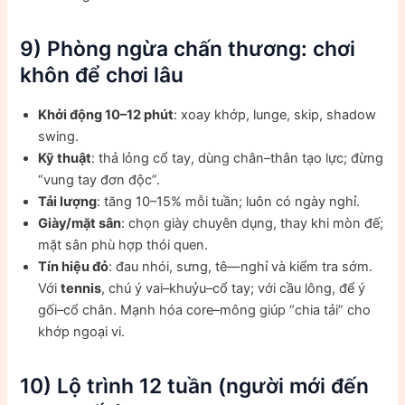
9) Phòng ngừa chấn thương: chơi
khôn để chơi lâu
Khởi động 10–12 phút
: xoay khớp, lunge, skip, shadow
swing.
Kỹ thuật
: thả lỏng cổ tay, dùng chân–thân tạo lực; đừng
“vung tay đơn độc”.
Tải lượng
: tăng 10–15% mỗi tuần; luôn có ngày nghỉ.
Giày/mặt sân
: chọn giày chuyên dụng, thay khi mòn đế;
mặt sân phù hợp thói quen.
Tín hiệu đỏ
: đau nhói, sưng, tê—nghỉ và kiểm tra sớm.
Với
tennis
, chú ý vai–khuỷu–cổ tay; với cầu lông, để ý
gối–cổ chân. Mạnh hóa core–mông giúp “chia tải” cho
khớp ngoại vi.
10) Lộ trình 12 tuần (người mới đến