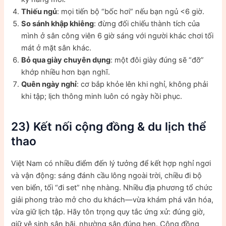
Thiếu ngủ
: mọi tiến bộ “bốc hơi” nếu bạn ngủ <6 giờ.
So sánh khập khiễng
: đừng đối chiếu thành tích của
mình ở sân công viên 6 giờ sáng với người khác chơi tối
mát ở mặt sân khác.
Bỏ qua giày chuyên dụng
: một đôi giày đúng sẽ “đỡ”
khớp nhiều hơn bạn nghĩ.
Quên ngày nghỉ
: cơ bắp khỏe lên khi nghỉ, không phải
khi tập; lịch thông minh luôn có ngày hồi phục.
23) Kết nối cộng đồng & du lịch thể
thao
Việt Nam có nhiều điểm đến lý tưởng để kết hợp nghỉ ngơi
và vận động: sáng đánh cầu lông ngoài trời, chiều đi bộ
ven biển, tối “đi set” nhẹ nhàng. Nhiều địa phương tổ chức
giải phong trào mở cho du khách—vừa khám phá văn hóa,
vừa giữ lịch tập. Hãy tôn trọng quy tắc ứng xử: đúng giờ,
giữ vệ sinh sân bãi, nhường sân đúng hẹn. Cộng đồng