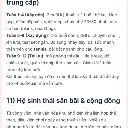
trung cấp)
Tuần 1–4 (Xây nền)
: 2 buổi kỹ thuật + 1 buổi thể lực. Học
grip, điểm tiếp xúc, split-step; chạy nhẹ 20–30 phút; core
cơ bản (plank, dead bug).
Tuần 5–8 (Xây dựng)
: 2–3 buổi đánh; drill di chuyển chữ T,
lên lưới; test set ngắn. Bổ sung nhảy dây, bài sức mạnh
thân trên cho
tennis
, bài bật nhanh cho cầu lông.
Tuần 9–12 (Tối ưu)
: mô phỏng thi đấu—tie-break, đổi
chiến thuật, quản trị nhịp thở–cảm xúc. Giảm tải 1 tuần
trước độ khó mới.
Kết thúc chu kỳ, bạn đã có nền thể lực–kỹ thuật đủ để duy
trì 2–4 buổi/tuần mà vẫn tươi.
11) Hệ sinh thái sân bãi & cộng đồng
Từ công viên, nhà văn hóa khu phố đến khu liên hợp thể
thao, điều kiện chơi ngày càng thuận tiện. Nhiều địa
phương hỗ trợ đặt sân qua ứng dụng, mở lớp cơ bản–nâng