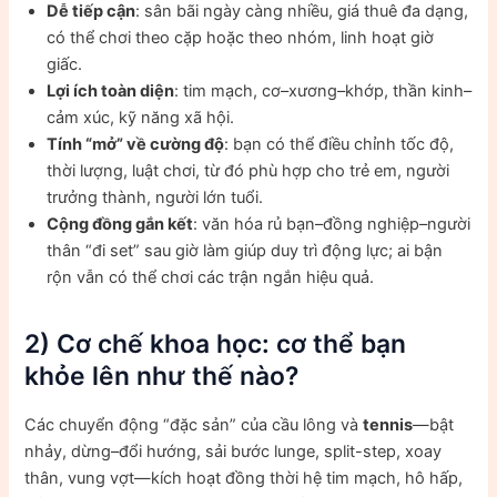
Dễ tiếp cận
: sân bãi ngày càng nhiều, giá thuê đa dạng,
có thể chơi theo cặp hoặc theo nhóm, linh hoạt giờ
giấc.
Lợi ích toàn diện
: tim mạch, cơ–xương–khớp, thần kinh–
cảm xúc, kỹ năng xã hội.
Tính “mở” về cường độ
: bạn có thể điều chỉnh tốc độ,
thời lượng, luật chơi, từ đó phù hợp cho trẻ em, người
trưởng thành, người lớn tuổi.
Cộng đồng gắn kết
: văn hóa rủ bạn–đồng nghiệp–người
thân “đi set” sau giờ làm giúp duy trì động lực; ai bận
rộn vẫn có thể chơi các trận ngắn hiệu quả.
2) Cơ chế khoa học: cơ thể bạn
khỏe lên như thế nào?
Các chuyển động “đặc sản” của cầu lông và
tennis
—bật
nhảy, dừng–đổi hướng, sải bước lunge, split-step, xoay
thân, vung vợt—kích hoạt đồng thời hệ tim mạch, hô hấp,