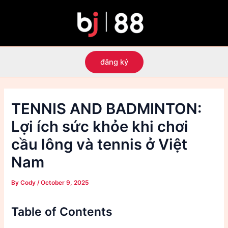
Skip
to
content
đăng ký
TENNIS AND BADMINTON:
Lợi ích sức khỏe khi chơi
cầu lông và tennis ở Việt
Nam
By
Cody
/
October 9, 2025
Table of Contents