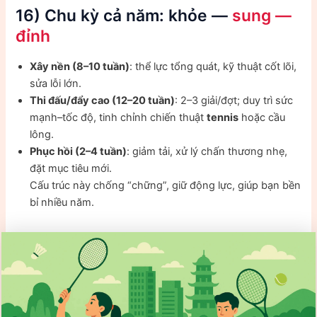
16) Chu kỳ cả năm: khỏe —
sung —
đỉnh
Xây nền (8–10 tuần)
: thể lực tổng quát, kỹ thuật cốt lõi,
sửa lỗi lớn.
Thi đấu/đẩy cao (12–20 tuần)
: 2–3 giải/đợt; duy trì sức
mạnh–tốc độ, tinh chỉnh chiến thuật
tennis
hoặc cầu
lông.
Phục hồi (2–4 tuần)
: giảm tải, xử lý chấn thương nhẹ,
đặt mục tiêu mới.
Cấu trúc này chống “chững”, giữ động lực, giúp bạn bền
bỉ nhiều năm.