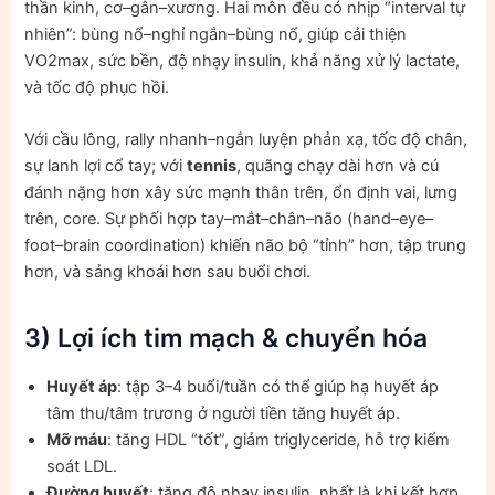
thần kinh, cơ–gân–xương. Hai môn đều có nhịp “interval tự
nhiên”: bùng nổ–nghỉ ngắn–bùng nổ, giúp cải thiện
VO2max, sức bền, độ nhạy insulin, khả năng xử lý lactate,
và tốc độ phục hồi.
Với cầu lông, rally nhanh–ngắn luyện phản xạ, tốc độ chân,
sự lanh lợi cổ tay; với
tennis
, quãng chạy dài hơn và cú
đánh nặng hơn xây sức mạnh thân trên, ổn định vai, lưng
trên, core. Sự phối hợp tay–mắt–chân–não (hand–eye–
foot–brain coordination) khiến não bộ “tỉnh” hơn, tập trung
hơn, và sảng khoái hơn sau buổi chơi.
3) Lợi ích tim mạch & chuyển hóa
Huyết áp
: tập 3–4 buổi/tuần có thể giúp hạ huyết áp
tâm thu/tâm trương ở người tiền tăng huyết áp.
Mỡ máu
: tăng HDL “tốt”, giảm triglyceride, hỗ trợ kiểm
soát LDL.
Đường huyết
: tăng độ nhạy insulin, nhất là khi kết hợp