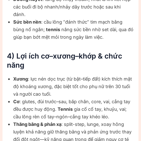
các buổi đi bộ nhanh/nhảy dây trước hoặc sau khi
đánh.
Sức bền nền
: cầu lông “đánh thức” tim mạch bằng
bùng nổ ngắn;
tennis
nâng sức bền nhờ set dài, qua đó
giúp bạn bớt mệt mỏi trong ngày làm việc.
4) Lợi ích cơ–xương–khớp & chức
năng
Xương
: lực nén dọc trục (từ bật–tiếp đất) kích thích mật
độ khoáng xương, đặc biệt tốt cho phụ nữ trên 30 tuổi
và người cao tuổi.
Cơ
: glutes, đùi trước–sau, bắp chân, core, vai, cẳng tay
đều được huy động.
Tennis
gia cố cổ tay, khuỷu, vai;
cầu lông rèn cổ tay–ngón–cẳng tay khéo léo.
Thăng bằng & phản xạ
: split-step, lunge, xoay hông
luyện khả năng giữ thăng bằng và phản ứng trước thay
đổi đột ngột—kỹ năng quan trọng để giảm nguy cơ té