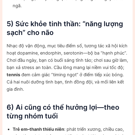
ngã.
5) Sức khỏe tinh thần: “năng lượng
sạch” cho não
Nhạc độ vận động, mục tiêu điểm số, tương tác xã hội kích
hoạt dopamine, endorphin, serotonin—bộ ba “hạnh phúc”.
Chơi đầu ngày, bạn có buổi sáng tỉnh táo; chơi sau giờ làm,
bạn xả stress an toàn. Cầu lông mang lại niềm vui tốc độ;
tennis
đem cảm giác “timing ngọt” ở điểm tiếp xúc bóng.
Cả hai nuôi dưỡng tình bạn, tình đồng đội, và mối liên kết
gia đình.
6) Ai cũng có thể hưởng lợi—theo
từng nhóm tuổi
Trẻ em–thanh thiếu niên
: phát triển xương, chiều cao,