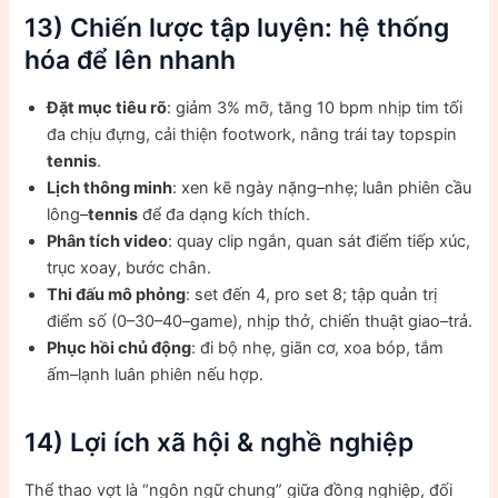
13) Chiến lược tập luyện: hệ thống
hóa để lên nhanh
Đặt mục tiêu rõ
: giảm 3% mỡ, tăng 10 bpm nhịp tim tối
đa chịu đựng, cải thiện footwork, nâng trái tay topspin
tennis
.
Lịch thông minh
: xen kẽ ngày nặng–nhẹ; luân phiên cầu
lông–
tennis
để đa dạng kích thích.
Phân tích video
: quay clip ngắn, quan sát điểm tiếp xúc,
trục xoay, bước chân.
Thi đấu mô phỏng
: set đến 4, pro set 8; tập quản trị
điểm số (0–30–40–game), nhịp thở, chiến thuật giao–trả.
Phục hồi chủ động
: đi bộ nhẹ, giãn cơ, xoa bóp, tắm
ấm–lạnh luân phiên nếu hợp.
14) Lợi ích xã hội & nghề nghiệp
Thể thao vợt là “ngôn ngữ chung” giữa đồng nghiệp, đối