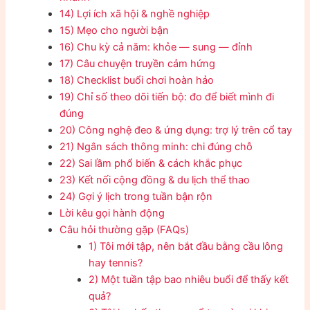
14) Lợi ích xã hội & nghề nghiệp
15) Mẹo cho người bận
16) Chu kỳ cả năm: khỏe — sung — đỉnh
17) Câu chuyện truyền cảm hứng
18) Checklist buổi chơi hoàn hảo
19) Chỉ số theo dõi tiến bộ: đo để biết mình đi
đúng
20) Công nghệ đeo & ứng dụng: trợ lý trên cổ tay
21) Ngân sách thông minh: chi đúng chỗ
22) Sai lầm phổ biến & cách khắc phục
23) Kết nối cộng đồng & du lịch thể thao
24) Gợi ý lịch trong tuần bận rộn
Lời kêu gọi hành động
Câu hỏi thường gặp (FAQs)
1) Tôi mới tập, nên bắt đầu bằng cầu lông
hay tennis?
2) Một tuần tập bao nhiêu buổi để thấy kết
quả?