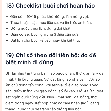
18) Checklist buổi chơi hoàn hảo
Đến sớm 10–15 phút: khởi động, làm nóng vợt.
Thỏa thuận luật, mục tiêu set và tín hiệu an toàn.
Uống nước theo lịch; đừng đợi khát.
Giãn cơ sau buổi; ghi chú 3 điều cần sửa.
Đặt lịch cho buổi kế tiếp ngay khi kết thúc.
19) Chỉ số theo dõi tiến bộ: đo để
biết mình đi đúng
Ghi lại nhịp tim trung bình, số bước chân, thời gian rally dài
nhất, tỉ lệ lỗi chủ quan. Với cầu lông: số pha bám lưới, số
lần chủ động tấn công; với
tennis
: tỉ lệ giao bóng 1 vào
sân, điểm thắng khi giao bóng, số lỗi kép. Mỗi 4 tuần, test
set ngắn dưới cùng điều kiện—mặt sân, loại bóng, thời
điểm trong ngày. Kết hợp nhật ký cảm nhận (ngủ, căng
thẳng, hứng thú) để tránh “ảo tưởng tiến bộ”.