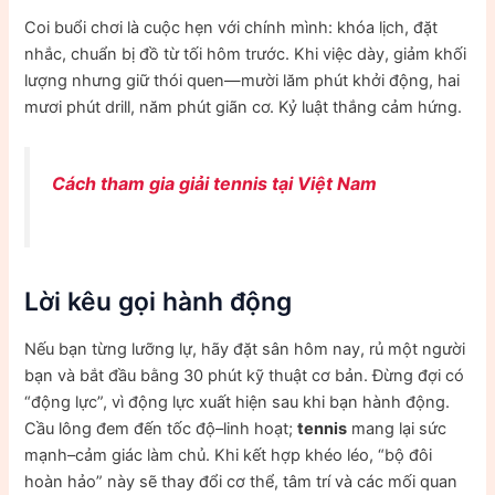
Coi buổi chơi là cuộc hẹn với chính mình: khóa lịch, đặt
nhắc, chuẩn bị đồ từ tối hôm trước. Khi việc dày, giảm khối
lượng nhưng giữ thói quen—mười lăm phút khởi động, hai
mươi phút drill, năm phút giãn cơ. Kỷ luật thắng cảm hứng.
Cách tham gia giải tennis tại Việt Nam
Lời kêu gọi hành động
Nếu bạn từng lưỡng lự, hãy đặt sân hôm nay, rủ một người
bạn và bắt đầu bằng 30 phút kỹ thuật cơ bản. Đừng đợi có
“động lực”, vì động lực xuất hiện sau khi bạn hành động.
Cầu lông đem đến tốc độ–linh hoạt;
tennis
mang lại sức
mạnh–cảm giác làm chủ. Khi kết hợp khéo léo, “bộ đôi
hoàn hảo” này sẽ thay đổi cơ thể, tâm trí và các mối quan