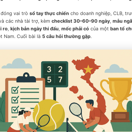
y đóng vai trò
sổ tay thực chiến
cho doanh nghiệp, CLB, trư
à các nhà tài trợ, kèm
checklist 30–60–90 ngày
,
mẫu ngâ
i ro
,
kịch bản ngày thi đấu
,
mốc phải có
của một
ban tổ ch
t Nam. Cuối bài là
5 câu hỏi thường gặp
.