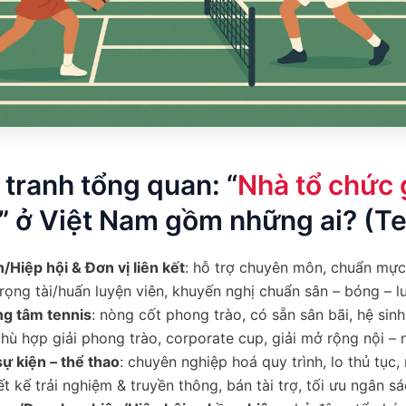
 tranh tổng quan: “
Nhà tổ chức 
” ở Việt Nam gồm những ai? (Te
/Hiệp hội & Đơn vị liên kết
: hỗ trợ chuyên môn, chuẩn mực 
rọng tài/huấn luyện viên, khuyến nghị chuẩn sân – bóng – lư
g tâm tennis
: nòng cốt phong trào, có sẵn sân bãi, hệ sin
phù hợp giải phong trào, corporate cup, giải mở rộng nội – n
ự kiện – thể thao
: chuyên nghiệp hoá quy trình, lo thủ tục,
iết kế trải nghiệm & truyền thông, bán tài trợ, tối ưu ngân sá