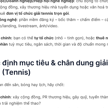
ọc/Doanh nghiệp/Hiệp hội nghề nghiệp
: chủ động tổ chức
cộng đồng, xây thương hiệu nhà tuyển dụng hoặc văn hoá t
huê
đơn vị tổ chức giải tennis trọn gói
.
công nghệ
: phần mềm đăng ký – bốc thăm – chấm điểm – cập
/landing, livestream, ảnh/video.
 chính:
bạn có thể
tự tổ chức
(nhỏ – tinh gọn), hoặc
thuê 
phần
tuỳ mục tiêu, ngân sách, thời gian và độ chuẩn mong
 định mục tiêu & chân dung giả
 (Tennis)
àn đến sân, bóng hay lịch, hãy chốt:
 chính
: xây cộng đồng, PR thương hiệu, gây quỹ, tuyển thà
 trải nghiệm thể thao?