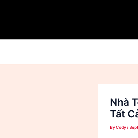
Skip
to
content
Nhà T
Tất C
By
Cody
/
Sep