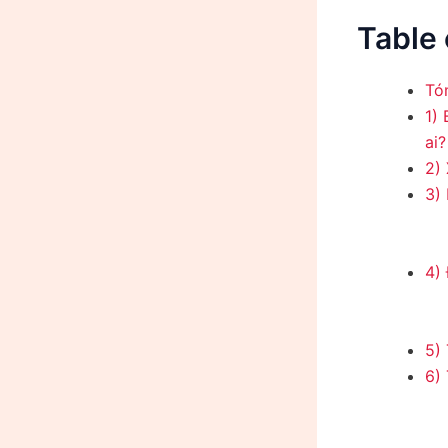
Table 
Tó
1)
ai?
2)
3)
4) 
5) 
6) 