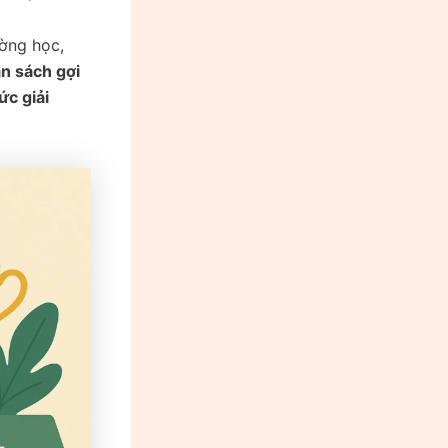
ờng học,
n sách gợi
ức giải