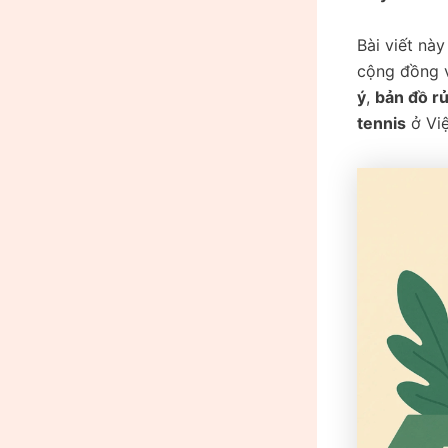
Bài viết nà
cộng đồng v
ý
,
bản đồ rủ
tennis
ở Việ