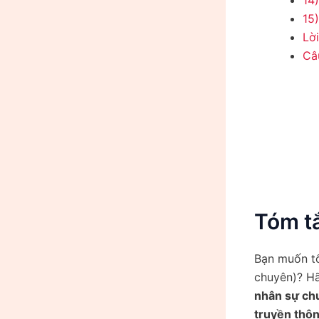
14
15)
Lờ
Câ
Tóm t
Bạn muốn tổ
chuyên)? Hã
nhân sự c
truyền thông