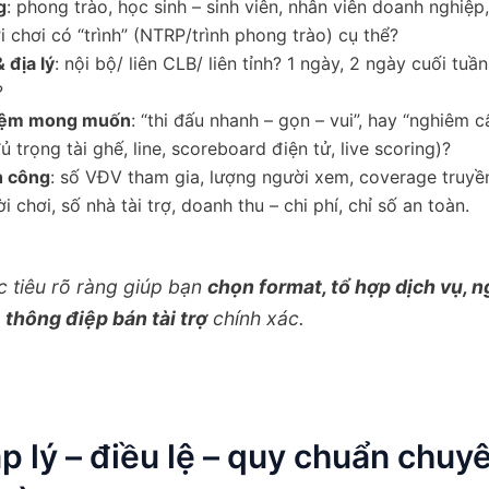
g
: phong trào, học sinh – sinh viên, nhân viên doanh nghiệp
i chơi có “trình” (NTRP/trình phong trào) cụ thể?
 địa lý
: nội bộ/ liên CLB/ liên tỉnh? 1 ngày, 2 ngày cuối tuầ
?
hiệm mong muốn
: “thi đấu nhanh – gọn – vui”, hay “nghiêm 
ủ trọng tài ghế, line, scoreboard điện tử, live scoring)?
h công
: số VĐV tham gia, lượng người xem, coverage truyền
i chơi, số nhà tài trợ, doanh thu – chi phí, chỉ số an toàn.
 tiêu rõ ràng giúp bạn
chọn format, tổ hợp dịch vụ, 
à
thông điệp bán tài trợ
chính xác.
p lý – điều lệ – quy chuẩn chu