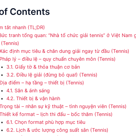
of Contents
m tắt nhanh (TL;DR)
 Bức tranh tổng quan: “Nhà tổ chức giải tennis” ở Việt Na
 (Tennis)
 Xác định mục tiêu & chân dung giải ngay từ đầu (Tennis)
 Pháp lý – điều lệ – quy chuẩn chuyên môn (Tennis)
3.1. Giấy tờ & thỏa thuận cơ bản
3.2. Điều lệ giải (đừng bỏ qua!) (Tennis)
Địa điểm – hạ tầng – thiết bị (Tennis)
4.1. Sân & ánh sáng
4.2. Thiết bị & vận hành
Trọng tài – nhân sự kỹ thuật – tình nguyện viên (Tennis)
Thiết kế format – lịch thi đấu – bốc thăm (Tennis)
6.1. Chọn format phù hợp mục tiêu
6.2. Lịch & ước lượng công suất sân (Tennis)