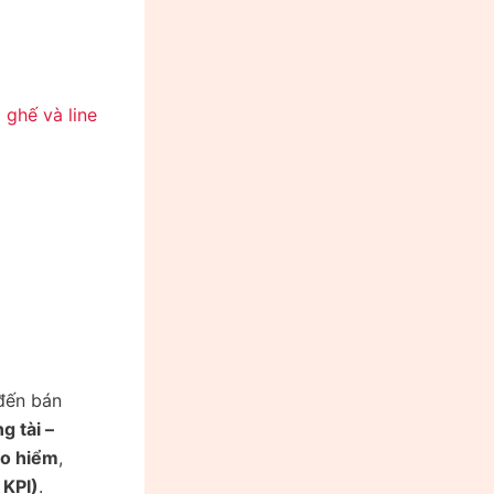
 ghế và line
 đến bán
g tài –
ảo hiểm
,
 KPI)
.