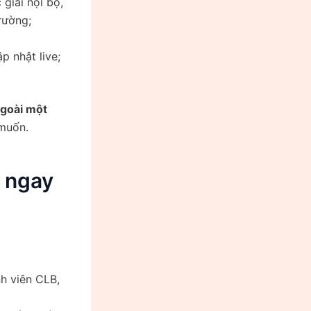
 giải nội bộ,
rường;
 nhật live;
ngoài một
 muốn.
i ngay
nh viên CLB,