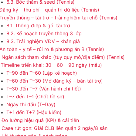
6.3. Bốc thăm & seed (Tennis)
Đăng ký – thu phí – quản trị dữ liệu (Tennis)
Truyền thông – tài trợ – trải nghiệm tại chỗ (Tennis)
8.1. Thông điệp & gói tài trợ
8.2. Kế hoạch truyền thông 3 lớp
8.3. Trải nghiệm VĐV – khán giả
An toàn – y tế – rủi ro & phương án B (Tennis)
) Ngân sách tham khảo (tùy quy mô/địa điểm) (Tennis)
 Timeline triển khai: 30 – 60 – 90 ngày (mẫu)
T–90 đến T–60 (Lập kế hoạch)
T–60 đến T–30 (Mở đăng ký – bán tài trợ)
T–30 đến T–7 (Vận hành chi tiết)
T–7 đến T–1 (Chốt hồ sơ)
Ngày thi đấu (T–Day)
T+1 đến T+7 (Hậu kiểm)
 Đo lường hiệu quả (KPI) & cải tiến
) Case rút gọn: Giải CLB liên quận 2 ngày/8 sân