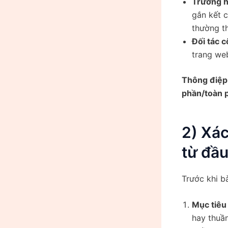
Trường h
gắn kết 
thường t
Đối tác 
trang web
Thông điệp
phần/toàn 
2) Xác
từ đầu
Trước khi b
Mục tiêu
hay thuần