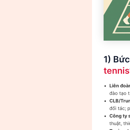
1) Bức
tennis
Liên đoàn
đào tạo t
CLB/Trun
đối tác; 
Công ty s
thuật, th