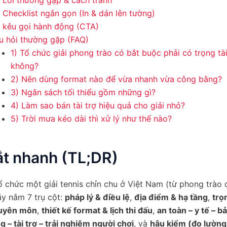
) Lỗi thường gặp & cách tránh
 Checklist ngắn gọn (In & dán lên tường)
i kêu gọi hành động (CTA)
u hỏi thường gặp (FAQ)
1) Tổ chức giải phong trào có bắt buộc phải có trọng tài
không?
2) Nên dùng format nào để vừa nhanh vừa công bằng?
3) Ngân sách tối thiểu gồm những gì?
4) Làm sao bán tài trợ hiệu quả cho giải nhỏ?
5) Trời mưa kéo dài thì xử lý như thế nào?
ắt nhanh (TL;DR)
 chức một giải tennis chỉn chu ở Việt Nam (từ phong trào
y nắm 7 trụ cột:
pháp lý & điều lệ
,
địa điểm & hạ tầng
,
trọn
huyên môn
,
thiết kế format & lịch thi đấu
,
an toàn – y tế – b
 – tài trợ – trải nghiệm người chơi
, và
hậu kiểm (đo lường