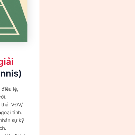
giải
nnis)
điều lệ,
ới.
h thái VĐV/
goại tỉnh.
 nhân sự kỹ
ch.