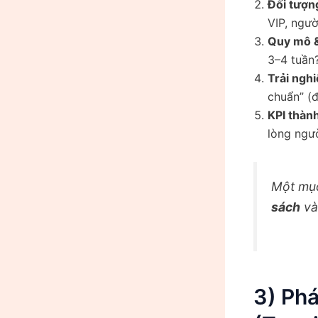
Đối tượn
VIP, ngườ
Quy mô &
3–4 tuần
Trải ng
chuẩn” (đ
KPI thàn
lòng ngườ
Một mục
sách
v
3) Phá