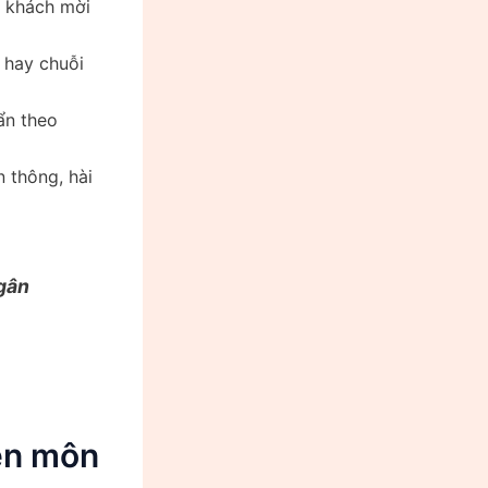
, khách mời
n hay chuỗi
cẩn theo
 thông, hài
ngân
yên môn