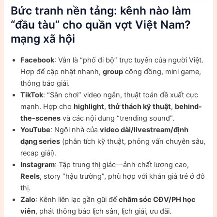
Bức tranh nền tảng: kênh nào làm
“đầu tàu” cho quần vợt Việt Nam?
mạng xã hội
Facebook
: Vẫn là “phố đi bộ” trực tuyến của người Việt.
Hợp để cập nhật nhanh,
group
cộng đồng, mini game,
thông báo giải.
TikTok
: “Sân chơi” video ngắn, thuật toán đề xuất cực
mạnh. Hợp cho
highlight
,
thử thách kỹ thuật
,
behind-
the-scenes
và các nội dung “trending sound”.
YouTube
: Ngôi nhà của
video dài/livestream/định
dạng series
(phân tích kỹ thuật, phỏng vấn chuyên sâu,
recap giải).
Instagram
: Tập trung thị giác—ảnh chất lượng cao,
Reels
, story “hậu trường”, phù hợp với khán giả trẻ ở đô
thị.
Zalo
: Kênh liên lạc gần gũi để
chăm sóc CĐV/PH học
viên
, phát thông báo lịch sân, lịch giải, ưu đãi.