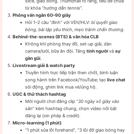
slice, giao bóng. Thumbnail rõ ràng, tiêu đề chứa
từ khóa “
hướng dẫn tennis
”.
Phỏng vấn ngắn 60–90 giây
Hỏi 1–2 câu “đinh” với VĐV/HLV:
bí quyết giao
bóng, bài tập yêu thích, mẹo tránh chấn thương
.
Behind-the-scenes (BTS) & văn hóa CLB
Không khí phòng thay đồ, set-up giải, dàn
camera/lưới, bữa ăn đội. Tăng
tính người
và
sự
gần gũi
.
Livestream giải & watch party
Truyền hình trực tiếp trận then chốt, bình luận
song hành trên Facebook/YouTube; tạo
live chat
sôi động, ghim link mua vé/ủng hộ.
UGC & thử thách hashtag
Mời người chơi đăng clip “
30 ngày xỏ giày vào
sân
” kèm hashtag chung, chọn video nổi bật
đăng lại (xin phép & credit).
Micro-learning (1 phút)
“1 phút sửa lỗi forehand”, “3 lỗi đỡ giao bóng hay