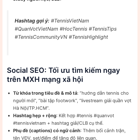
Hashtag gợi ý:
#TennisVietNam
#QuanVotVietNam #HocTennis #TennisTips
#TennisCommunityVN #TennisHighlight
Social SEO: Tối ưu tìm kiếm ngay
trên MXH mạng xã hội
Từ khóa trong tiêu đề & mô tả
: “hướng dẫn tennis cho
người mới”, “bài tập footwork”, “livestream giải quần vợt
Hà Nội/TP.HCM”.
Hashtag hẹp + rộng
: Kết hợp #tennis #quanvot
#tennisvietnam + hashtag giải/CLB cụ thể.
Phụ đề (captions) có ngữ cảnh
: Thêm bối cảnh trận,
tên VĐV, set/điểm để tăng độ liên quan.