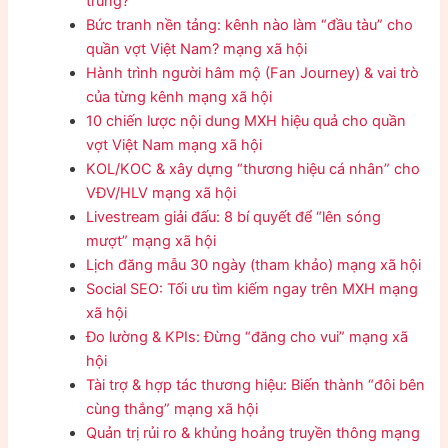
trùng?
Bức tranh nền tảng: kênh nào làm “đầu tàu” cho
quần vợt Việt Nam? mạng xã hội
Hành trình người hâm mộ (Fan Journey) & vai trò
của từng kênh mạng xã hội
10 chiến lược nội dung MXH hiệu quả cho quần
vợt Việt Nam mạng xã hội
KOL/KOC & xây dựng “thương hiệu cá nhân” cho
VĐV/HLV mạng xã hội
Livestream giải đấu: 8 bí quyết để “lên sóng
mượt” mạng xã hội
Lịch đăng mẫu 30 ngày (tham khảo) mạng xã hội
Social SEO: Tối ưu tìm kiếm ngay trên MXH mạng
xã hội
Đo lường & KPIs: Đừng “đăng cho vui” mạng xã
hội
Tài trợ & hợp tác thương hiệu: Biến thành “đôi bên
cùng thắng” mạng xã hội
Quản trị rủi ro & khủng hoảng truyền thông mạng