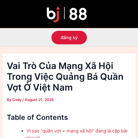
Skip
to
content
đăng ký
Vai Trò Của Mạng Xã Hội
Trong Việc Quảng Bá Quần
Vợt Ở Việt Nam
By
Cody
/
August 21, 2025
Table of Contents
Vì sao “quần vợt + mạng xã hội” đang là cặp bài