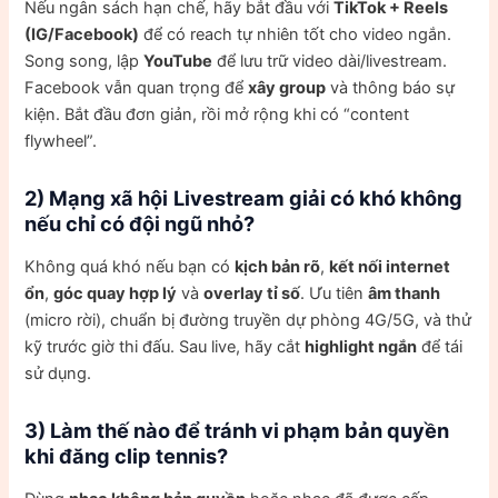
Nếu ngân sách hạn chế, hãy bắt đầu với
TikTok + Reels
(IG/Facebook)
để có reach tự nhiên tốt cho video ngắn.
Song song, lập
YouTube
để lưu trữ video dài/livestream.
Facebook vẫn quan trọng để
xây group
và thông báo sự
kiện. Bắt đầu đơn giản, rồi mở rộng khi có “content
flywheel”.
2) Mạng xã hội
Livestream giải có khó không
nếu chỉ có đội ngũ nhỏ?
Không quá khó nếu bạn có
kịch bản rõ
,
kết nối internet
ổn
,
góc quay hợp lý
và
overlay tỉ số
. Ưu tiên
âm thanh
(micro rời), chuẩn bị đường truyền dự phòng 4G/5G, và thử
kỹ trước giờ thi đấu. Sau live, hãy cắt
highlight ngắn
để tái
sử dụng.
3) Làm thế nào để tránh vi phạm bản quyền
khi đăng clip tennis?