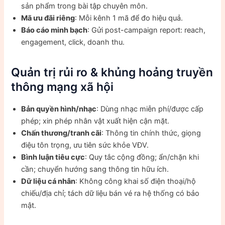
sản phẩm trong bài tập chuyên môn.
Mã ưu đãi riêng
: Mỗi kênh 1 mã để đo hiệu quả.
Báo cáo minh bạch
: Gửi post-campaign report: reach,
engagement, click, doanh thu.
Quản trị rủi ro & khủng hoảng truyền
thông mạng xã hội
Bản quyền hình/nhạc
: Dùng nhạc miễn phí/được cấp
phép; xin phép nhân vật xuất hiện cận mặt.
Chấn thương/tranh cãi
: Thông tin chính thức, giọng
điệu tôn trọng, ưu tiên sức khỏe VĐV.
Bình luận tiêu cực
: Quy tắc cộng đồng; ẩn/chặn khi
cần; chuyển hướng sang thông tin hữu ích.
Dữ liệu cá nhân
: Không công khai số điện thoại/hộ
chiếu/địa chỉ; tách dữ liệu bán vé ra hệ thống có bảo
mật.