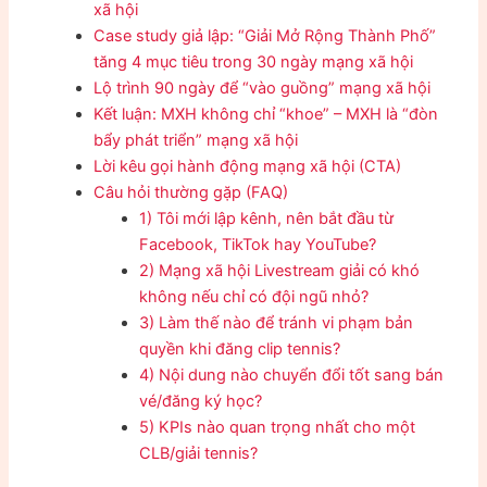
xã hội
Case study giả lập: “Giải Mở Rộng Thành Phố”
tăng 4 mục tiêu trong 30 ngày mạng xã hội
Lộ trình 90 ngày để “vào guồng” mạng xã hội
Kết luận: MXH không chỉ “khoe” – MXH là “đòn
bẩy phát triển” mạng xã hội
Lời kêu gọi hành động mạng xã hội (CTA)
Câu hỏi thường gặp (FAQ)
1) Tôi mới lập kênh, nên bắt đầu từ
Facebook, TikTok hay YouTube?
2) Mạng xã hội Livestream giải có khó
không nếu chỉ có đội ngũ nhỏ?
3) Làm thế nào để tránh vi phạm bản
quyền khi đăng clip tennis?
4) Nội dung nào chuyển đổi tốt sang bán
vé/đăng ký học?
5) KPIs nào quan trọng nhất cho một
CLB/giải tennis?