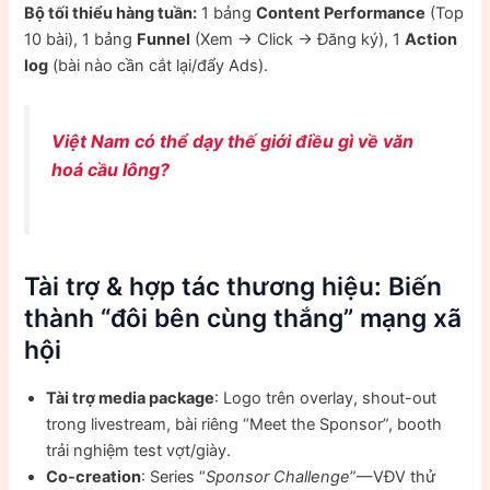
Bộ tối thiểu hàng tuần:
1 bảng
Content Performance
(Top
10 bài), 1 bảng
Funnel
(Xem → Click → Đăng ký), 1
Action
log
(bài nào cần cắt lại/đẩy Ads).
Việt Nam có thể dạy thế giới điều gì về văn
hoá cầu lông?
Tài trợ & hợp tác thương hiệu: Biến
thành “đôi bên cùng thắng” mạng xã
hội
Tài trợ media package
: Logo trên overlay, shout-out
trong livestream, bài riêng “Meet the Sponsor”, booth
trải nghiệm test vợt/giày.
Co-creation
: Series “
Sponsor Challenge
”—VĐV thử