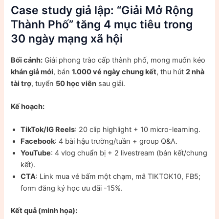
Case study giả lập: “Giải Mở Rộng
Thành Phố” tăng 4 mục tiêu trong
30 ngày mạng xã hội
Bối cảnh:
Giải phong trào cấp thành phố, mong muốn kéo
khán giả mới
, bán
1.000 vé ngày chung kết
, thu hút
2 nhà
tài trợ
, tuyển
50 học viên
sau giải.
Kế hoạch:
TikTok/IG Reels
: 20 clip highlight + 10 micro-learning.
Facebook
: 4 bài hậu trường/tuần + group Q&A.
YouTube
: 4 vlog chuẩn bị + 2 livestream (bán kết/chung
kết).
CTA
: Link mua vé bấm một chạm, mã TIKTOK10, FB5;
form đăng ký học ưu đãi -15%.
Kết quả (minh họa):