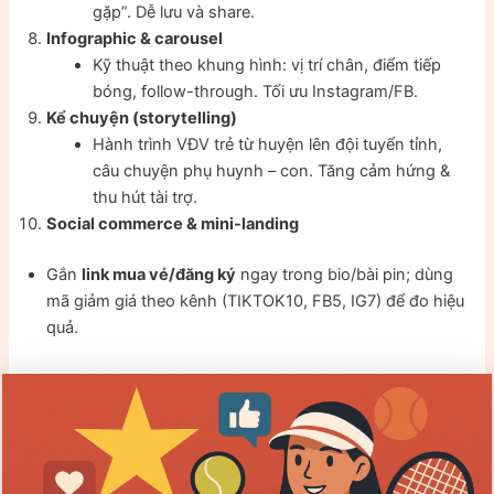
gặp”. Dễ lưu và share.
Infographic & carousel
Kỹ thuật theo khung hình: vị trí chân, điểm tiếp
bóng, follow-through. Tối ưu Instagram/FB.
Kể chuyện (storytelling)
Hành trình VĐV trẻ từ huyện lên đội tuyển tỉnh,
câu chuyện phụ huynh – con. Tăng cảm hứng &
thu hút tài trợ.
Social commerce & mini-landing
Gắn
link mua vé/đăng ký
ngay trong bio/bài pin; dùng
mã giảm giá theo kênh (TIKTOK10, FB5, IG7) để đo hiệu
quả.