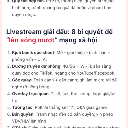
Quy tắc hợp tác
: Rõ KPI, thông điệp, quyền sử dụng
hình ảnh; tránh quảng bá quá đà hoặc vi phạm bản
quyền nhạc.
Livestream giải đấu: 8 bí quyết để
“
lên sóng mượt
” mạng xã hội
Kịch bản & cue sheet
: Mở – giới thiệu – bình luận –
phỏng vấn – CTA.
Đường truyền dự phòng
: 4G/5G + Wi-Fi; sẵn sàng
quay dọc cho TikTok, ngang cho YouTube/Facebook.
Góc quay
: Toàn cảnh + cận cảnh; ghi âm micro rời để
nghe rõ tiếng bóng.
Overlay trực quan
: Tỉ số, set, thời lượng, logo giải/tài
trợ.
Tương tác
: Poll “Ai thắng set 1?”, Q&A giữa game.
Bản quyền
: Tránh nhạc nền có bản quyền; xin phép
VĐV/HLV lên hình.
CTA rõ
: Ghim link mua vé, link donate, link đăng ký học.