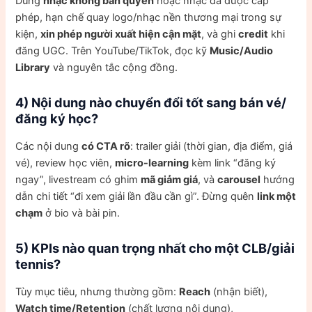
Dùng
nhạc không bản quyền
hoặc nhạc đã được cấp
phép, hạn chế quay logo/nhạc nền thương mại trong sự
kiện,
xin phép người xuất hiện cận mặt
, và ghi
credit
khi
đăng UGC. Trên YouTube/TikTok, đọc kỹ
Music/Audio
Library
và nguyên tắc cộng đồng.
4) Nội dung nào chuyển đổi tốt sang bán vé/
đăng ký học?
Các nội dung
có CTA rõ
: trailer giải (thời gian, địa điểm, giá
vé), review học viên,
micro-learning
kèm link “đăng ký
ngay”, livestream có ghim
mã giảm giá
, và
carousel
hướng
dẫn chi tiết “đi xem giải lần đầu cần gì”. Đừng quên
link một
chạm
ở bio và bài pin.
5) KPIs nào quan trọng nhất cho một CLB/giải
tennis?
Tùy mục tiêu, nhưng thường gồm:
Reach
(nhận biết),
Watch time/Retention
(chất lượng nội dung),