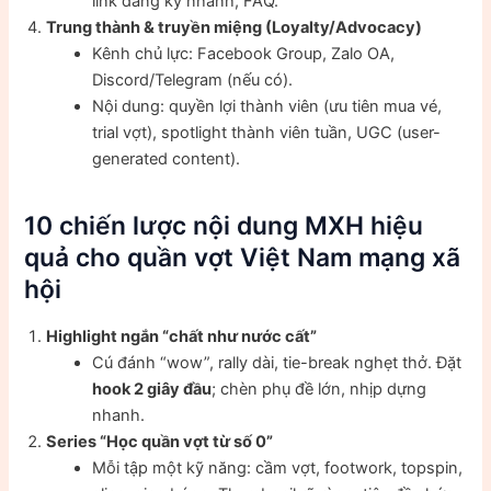
link đăng ký nhanh, FAQ.
Trung thành & truyền miệng (Loyalty/Advocacy)
Kênh chủ lực: Facebook Group, Zalo OA,
Discord/Telegram (nếu có).
Nội dung: quyền lợi thành viên (ưu tiên mua vé,
trial vợt), spotlight thành viên tuần, UGC (user-
generated content).
10 chiến lược nội dung MXH hiệu
quả cho quần vợt Việt Nam mạng xã
hội
Highlight ngắn “chất như nước cất”
Cú đánh “wow”, rally dài, tie-break nghẹt thở. Đặt
hook 2 giây đầu
; chèn phụ đề lớn, nhịp dựng
nhanh.
Series “Học quần vợt từ số 0”
Mỗi tập một kỹ năng: cầm vợt, footwork, topspin,