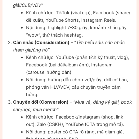
giải/CLB/VĐV”
Kênh chủ lực: TikTok (viral clip), Facebook (share/
đề xuất), YouTube Shorts, Instagram Reels.
Nội dung: highlight 7–30 giây, khoảnh khắc gây
“wow”, thử thách hashtag.
Cân nhắc (Consideration)
–
“Tìm hiểu sâu, cân nhắc
tham gia/ủng hộ”
Kênh chủ lực: YouTube (phân tích kỹ thuật, vlog),
Facebook (bài dài/album ảnh), Instagram
(carousel hướng dẫn).
Nội dung: hướng dẫn chọn vợt/giày, drill cơ bản,
phỏng vấn HLV/VĐV, câu chuyện truyền cảm
hứng.
Chuyển đổi (Conversion)
–
“Mua vé, đăng ký giải, book
sân/học, mua merch”
Kênh chủ lực: Facebook/Instagram (shop, link
out), Zalo (CSKH), YouTube (CTA trong mô tả).
Nội dung: poster có CTA rõ ràng, mã giảm giá,