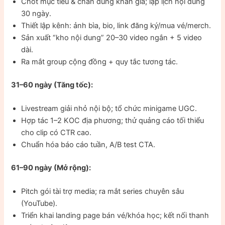
Chốt mục tiêu & chân dung khán giả; lập lịch nội dung
30 ngày.
Thiết lập kênh: ảnh bìa, bio, link đăng ký/mua vé/merch.
Sản xuất “kho nội dung” 20–30 video ngắn + 5 video
dài.
Ra mắt group cộng đồng + quy tắc tương tác.
31–60 ngày (Tăng tốc):
Livestream giải nhỏ nội bộ; tổ chức minigame UGC.
Hợp tác 1–2 KOC địa phương; thử quảng cáo tối thiểu
cho clip có CTR cao.
Chuẩn hóa báo cáo tuần, A/B test CTA.
61–90 ngày (Mở rộng):
Pitch gói tài trợ media; ra mắt series chuyên sâu
(YouTube).
Triển khai landing page bán vé/khóa học; kết nối thanh