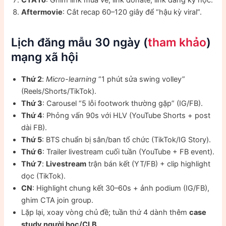
Aftermovie
: Cắt recap 60–120 giây để “hậu kỳ viral”.
Lịch đăng mẫu 30 ngày (
tham khảo
)
mạng xã hội
Thứ 2
:
Micro-learning
“1 phút sửa swing volley”
(Reels/Shorts/TikTok).
Thứ 3
: Carousel “5 lỗi footwork thường gặp” (IG/FB).
Thứ 4
: Phỏng vấn 90s với HLV (YouTube Shorts + post
dài FB).
Thứ 5
: BTS chuẩn bị sân/ban tổ chức (TikTok/IG Story).
Thứ 6
: Trailer livestream cuối tuần (YouTube + FB event).
Thứ 7
:
Livestream
trận bán kết (YT/FB) + clip highlight
dọc (TikTok).
CN
: Highlight chung kết 30–60s + ảnh podium (IG/FB),
ghim CTA join group.
Lặp lại, xoay vòng chủ đề; tuần thứ 4 dành thêm
case
study người học/CLB
.