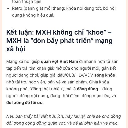
toán thuận tiện.
Retro (đánh giá) mỗi tháng: khóa nội dung tốt, bỏ nội
dung không hiệu quả.
Kết luận: MXH không chỉ “khoe” –
MXH là “đòn bẩy phát triển” mạng
xã hội
Mạng xã hội giúp
quần vợt Việt Nam
đi nhanh hơn từ sân
tập đến trái tim khán giả: mở cửa cho người mới, gắn kết
người đang chơi, giúp giải đấu/CLB/HLV/VĐV
sống khỏe
nhờ tài trợ, học viên, bán vé và sản phẩm. Chìa khóa
không phải “đăng thật nhiều”, mà là
đăng đúng
—đúng
người, đúng nội dung, đúng thời điểm, đúng mục tiêu, và
đo lường để tối ưu
.
Nếu bạn thấy bài viết hữu ích, hãy lưu lại, chia sẻ cho đồng
đội trong cộng đồng quần vợt, và để lại bình luận về mục