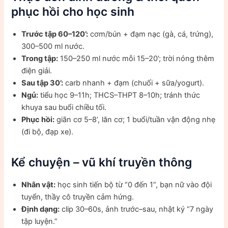
phục hồi cho học sinh
Trước tập 60–120’:
cơm/bún + đạm nạc (gà, cá, trứng),
300–500 ml nước.
Trong tập:
150–250 ml nước mỗi 15–20’; trời nóng thêm
điện giải.
Sau tập 30’:
carb nhanh + đạm (chuối + sữa/yogurt).
Ngủ:
tiểu học 9–11h; THCS–THPT 8–10h; tránh thức
khuya sau buổi chiều tối.
Phục hồi:
giãn cơ 5–8’, lăn cơ; 1 buổi/tuần vận động nhẹ
(đi bộ, đạp xe).
Kể chuyện – vũ khí truyền thông
Nhân vật:
học sinh tiến bộ từ “0 đến 1”, bạn nữ vào đội
tuyển, thầy cô truyền cảm hứng.
Định dạng:
clip 30–60s, ảnh trước–sau, nhật ký “7 ngày
tập luyện.”