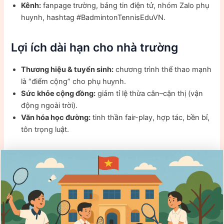
Kênh:
fanpage trường, bảng tin điện tử, nhóm Zalo phụ
huynh, hashtag #BadmintonTennisEduVN.
Lợi ích dài hạn cho nhà trường
Thương hiệu & tuyển sinh:
chương trình thể thao mạnh
là “điểm cộng” cho phụ huynh.
Sức khỏe cộng đồng:
giảm tỉ lệ thừa cân–cận thị (vận
động ngoài trời).
Văn hóa học đường:
tinh thần fair-play, hợp tác, bền bỉ,
tôn trọng luật.