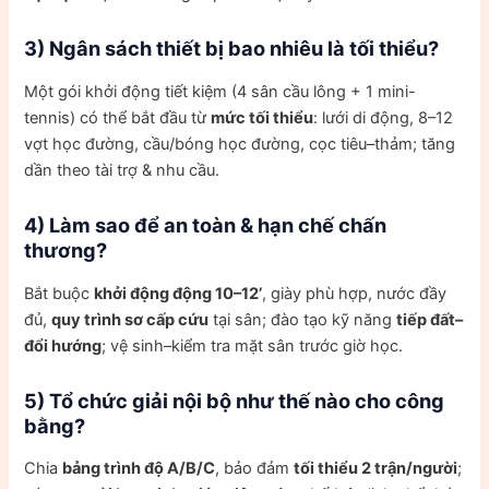
3) Ngân sách thiết bị bao nhiêu là tối thiểu?
Một gói khởi động tiết kiệm (4 sân cầu lông + 1 mini-
tennis) có thể bắt đầu từ
mức tối thiểu
: lưới di động, 8–12
vợt học đường, cầu/bóng học đường, cọc tiêu–thảm; tăng
dần theo tài trợ & nhu cầu.
4) Làm sao để an toàn & hạn chế chấn
thương?
Bắt buộc
khởi động động 10–12’
, giày phù hợp, nước đầy
đủ,
quy trình sơ cấp cứu
tại sân; đào tạo kỹ năng
tiếp đất–
đổi hướng
; vệ sinh–kiểm tra mặt sân trước giờ học.
5) Tổ chức giải nội bộ như thế nào cho công
bằng?
Chia
bảng trình độ A/B/C
, bảo đảm
tối thiểu 2 trận/người
;