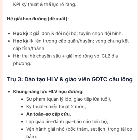
KPI kỹ thuật & thể lực rõ ràng.
Hệ giải học đường (đề xuất):
Học kỳ I:
giải đơn & đôi nội bộ; tuyển chọn đội hình.
Học kỳ II:
liên trường cấp quận/huyện; vòng chung kết
cấp tỉnh/thành.
Hè:
trại hè chuyên sâu + giải mở rộng với CLB địa
phương.
Trụ 3: Đào tạo HLV & giáo viên GDTC cầu lông
Khung năng lực HLV học đường:
Sư phạm (quản lý lớp, giao tiếp lứa tuổi),
Kỹ thuật–chiến thuật 2 môn,
An toàn–sơ cấp cứu
,
Lập giáo án–đánh giá–báo cáo tiến bộ,
Vận hành giải nhỏ (bốc thăm, set lịch, trọng tài cơ
bản).