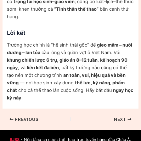
có
trọng tài học sinh–giáo viên
; công bố luật–lịch–thể thức
sớm; khen thưởng cả
“Tinh thần thể thao”
bên cạnh thứ
hạng.
Lời kết
Trường học chính là “hệ sinh thái gốc” để
gieo mầm – nuôi
dưỡng – lan tỏa
cầu lông và quần vợt ở Việt Nam. Với
khung chiến lược 6 trụ
,
giáo án 8–12 tuần
,
kế hoạch 90
ngày
, và
liên kết đa bên
, bất kỳ trường nào cũng có thể
tạo nên một chương trình
an toàn, vui, hiệu quả và bền
vững
— nơi học sinh xây dựng
thể lực, kỹ năng, phẩm
chất
cho cả thể thao lẫn cuộc sống. Hãy bắt đầu
ngay học
kỳ này
!
PREVIOUS
NEXT
BJ88
- Nền tảng cá cược thể thao trực tuyến hàng đầu Châu Á.