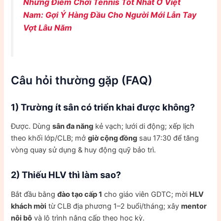
Những Điểm Chơi Tennis Tốt Nhất Ở Việt
Nam: Gợi Ý Hàng Đầu Cho Người Mới Lẫn Tay
Vợt Lâu Năm
Câu hỏi thường gặp (FAQ)
1) Trường ít sân có triển khai được không?
Được. Dùng
sân đa năng
kẻ vạch; lưới di động; xếp lịch
theo khối lớp/CLB; mở
giờ cộng đồng
sau 17:30 để tăng
vòng quay sử dụng & huy động quỹ bảo trì.
2) Thiếu HLV thì làm sao?
Bắt đầu bằng
đào tạo cấp 1
cho giáo viên GDTC; mời
HLV
khách mời
từ CLB địa phương 1–2 buổi/tháng; xây
mentor
nội bộ
và lộ trình nâng cấp theo học kỳ.