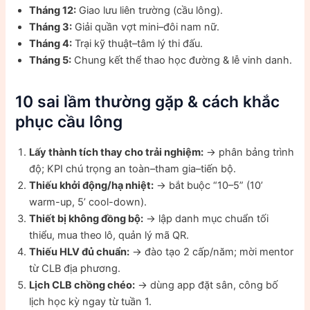
Tháng 12:
Giao lưu liên trường (cầu lông).
Tháng 3:
Giải quần vợt mini–đôi nam nữ.
Tháng 4:
Trại kỹ thuật–tâm lý thi đấu.
Tháng 5:
Chung kết thể thao học đường & lễ vinh danh.
10 sai lầm thường gặp & cách khắc
phục cầu lông
Lấy thành tích thay cho trải nghiệm:
→ phân bảng trình
độ; KPI chú trọng an toàn–tham gia–tiến bộ.
Thiếu khởi động/hạ nhiệt:
→ bắt buộc “10–5” (10’
warm-up, 5’ cool-down).
Thiết bị không đồng bộ:
→ lập danh mục chuẩn tối
thiểu, mua theo lô, quản lý mã QR.
Thiếu HLV đủ chuẩn:
→ đào tạo 2 cấp/năm; mời mentor
từ CLB địa phương.
Lịch CLB chồng chéo:
→ dùng app đặt sân, công bố
lịch học kỳ ngay từ tuần 1.