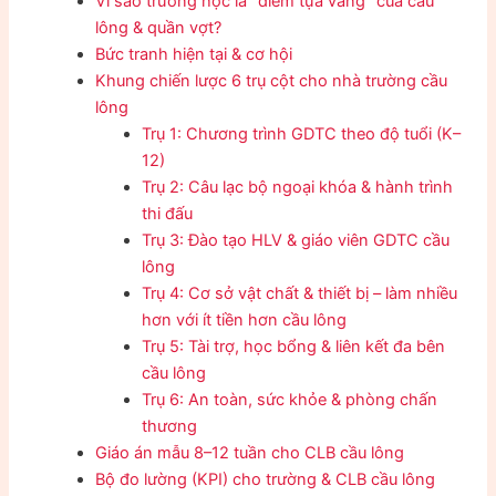
Vì sao trường học là “điểm tựa vàng” của cầu
lông & quần vợt?
Bức tranh hiện tại & cơ hội
Khung chiến lược 6 trụ cột cho nhà trường cầu
lông
Trụ 1: Chương trình GDTC theo độ tuổi (K–
12)
Trụ 2: Câu lạc bộ ngoại khóa & hành trình
thi đấu
Trụ 3: Đào tạo HLV & giáo viên GDTC cầu
lông
Trụ 4: Cơ sở vật chất & thiết bị – làm nhiều
hơn với ít tiền hơn cầu lông
Trụ 5: Tài trợ, học bổng & liên kết đa bên
cầu lông
Trụ 6: An toàn, sức khỏe & phòng chấn
thương
Giáo án mẫu 8–12 tuần cho CLB cầu lông
Bộ đo lường (KPI) cho trường & CLB cầu lông