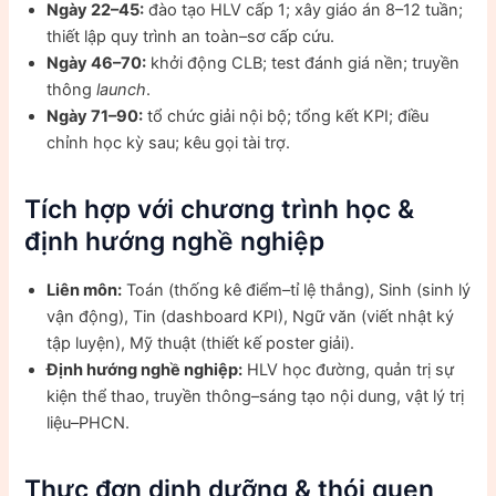
Ngày 22–45:
đào tạo HLV cấp 1; xây giáo án 8–12 tuần;
thiết lập quy trình an toàn–sơ cấp cứu.
Ngày 46–70:
khởi động CLB; test đánh giá nền; truyền
thông
launch
.
Ngày 71–90:
tổ chức giải nội bộ; tổng kết KPI; điều
chỉnh học kỳ sau; kêu gọi tài trợ.
Tích hợp với chương trình học &
định hướng nghề nghiệp
Liên môn:
Toán (thống kê điểm–tỉ lệ thắng), Sinh (sinh lý
vận động), Tin (dashboard KPI), Ngữ văn (viết nhật ký
tập luyện), Mỹ thuật (thiết kế poster giải).
Định hướng nghề nghiệp:
HLV học đường, quản trị sự
kiện thể thao, truyền thông–sáng tạo nội dung, vật lý trị
liệu–PHCN.
Thực đơn dinh dưỡng & thói quen