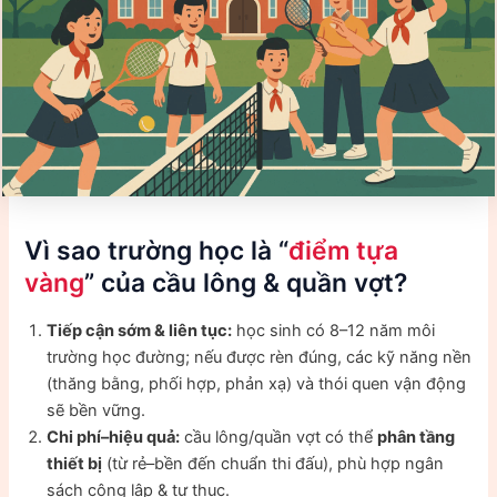
Vì sao trường học là “
điểm tựa
vàng
” của cầu lông & quần vợt?
Tiếp cận sớm & liên tục:
học sinh có 8–12 năm môi
trường học đường; nếu được rèn đúng, các kỹ năng nền
(thăng bằng, phối hợp, phản xạ) và thói quen vận động
sẽ bền vững.
Chi phí–hiệu quả:
cầu lông/quần vợt có thể
phân tầng
thiết bị
(từ rẻ–bền đến chuẩn thi đấu), phù hợp ngân
sách công lập & tư thục.