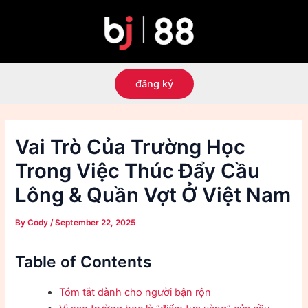
Skip
to
content
đăng ký
Vai Trò Của Trường Học
Trong Việc Thúc Đẩy Cầu
Lông & Quần Vợt Ở Việt Nam
By
Cody
/
September 22, 2025
Table of Contents
Tóm tắt dành cho người bận rộn