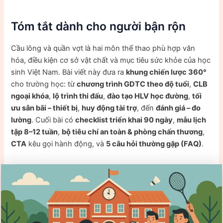
Tóm tắt dành cho người bận rộn
Cầu lông và quần vợt là hai môn thể thao phù hợp văn
hóa, điều kiện cơ sở vật chất và mục tiêu sức khỏe của học
sinh Việt Nam. Bài viết này đưa ra
khung chiến lược 360°
cho trường học: từ
chương trình GDTC theo độ tuổi
,
CLB
ngoại khóa
,
lộ trình thi đấu
,
đào tạo HLV học đường
,
tối
ưu sân bãi – thiết bị
,
huy động tài trợ
, đến
đánh giá – đo
lường
. Cuối bài có
checklist triển khai 90 ngày
,
mẫu lịch
tập 8–12 tuần
,
bộ tiêu chí an toàn & phòng chấn thương
,
CTA
kêu gọi hành động, và
5 câu hỏi thường gặp (FAQ)
.