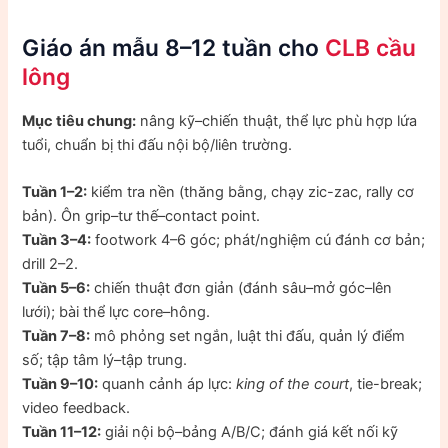
Giáo án mẫu 8–12 tuần cho
CLB cầu
lông
Mục tiêu chung:
nâng kỹ–chiến thuật, thể lực phù hợp lứa
tuổi, chuẩn bị thi đấu nội bộ/liên trường.
Tuần 1–2:
kiểm tra nền (thăng bằng, chạy zic-zac, rally cơ
bản). Ôn grip–tư thế–contact point.
Tuần 3–4:
footwork 4–6 góc; phát/nghiệm cú đánh cơ bản;
drill 2–2.
Tuần 5–6:
chiến thuật đơn giản (đánh sâu–mở góc–lên
lưới); bài thể lực core–hông.
Tuần 7–8:
mô phỏng set ngắn, luật thi đấu, quản lý điểm
số; tập tâm lý–tập trung.
Tuần 9–10:
quanh cảnh áp lực:
king of the court
, tie-break;
video feedback.
Tuần 11–12:
giải nội bộ–bảng A/B/C; đánh giá kết nối kỹ