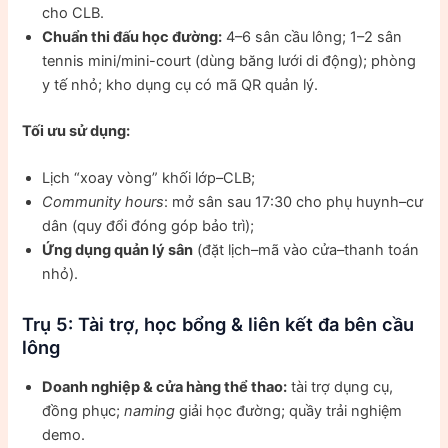
cho CLB.
Chuẩn thi đấu học đường:
4–6 sân cầu lông; 1–2 sân
tennis mini/mini-court (dùng băng lưới di động); phòng
y tế nhỏ; kho dụng cụ có mã QR quản lý.
Tối ưu sử dụng:
Lịch “xoay vòng” khối lớp–CLB;
Community hours
: mở sân sau 17:30 cho phụ huynh–cư
dân (quy đổi đóng góp bảo trì);
Ứng dụng quản lý sân
(đặt lịch–mã vào cửa–thanh toán
nhỏ).
Trụ 5: Tài trợ, học bổng & liên kết đa bên cầu
lông
Doanh nghiệp & cửa hàng thể thao:
tài trợ dụng cụ,
đồng phục;
naming
giải học đường; quầy trải nghiệm
demo.