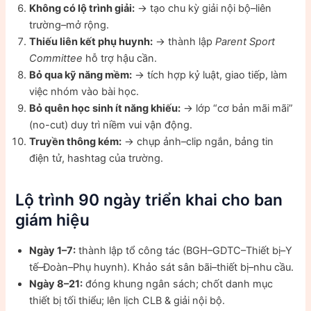
Không có lộ trình giải:
→ tạo chu kỳ giải nội bộ–liên
trường–mở rộng.
Thiếu liên kết phụ huynh:
→ thành lập
Parent Sport
Committee
hỗ trợ hậu cần.
Bỏ qua kỹ năng mềm:
→ tích hợp kỷ luật, giao tiếp, làm
việc nhóm vào bài học.
Bỏ quên học sinh ít năng khiếu:
→ lớp “cơ bản mãi mãi”
(no-cut) duy trì niềm vui vận động.
Truyền thông kém:
→ chụp ảnh–clip ngắn, bảng tin
điện tử, hashtag của trường.
Lộ trình 90 ngày triển khai cho ban
giám hiệu
Ngày 1–7:
thành lập tổ công tác (BGH–GDTC–Thiết bị–Y
tế–Đoàn–Phụ huynh). Khảo sát sân bãi–thiết bị–nhu cầu.
Ngày 8–21:
đóng khung ngân sách; chốt danh mục
thiết bị tối thiểu; lên lịch CLB & giải nội bộ.