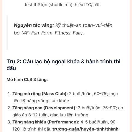
test thể lực (shuttle run), hiểu ITO/luật.
Nguyên tắc vàng:
Kỹ thuật–an toàn–vui–tiến
bộ
(4F: Fun–Form–Fitness–Fair).
Trụ 2: Câu lạc bộ ngoại khóa & hành trình thi
đấu
Mô hình CLB 3 tầng:
Tầng mở rộng (Mass Club):
2 buổi/tuần, 60–75’; mục
tiêu kỹ năng sống–sức khỏe.
Tầng nâng cao (Development):
3 buổi/tuần, 75–90’; có
giáo án 8–12 tuần, giao lưu liên trường.
Tầng năng khiếu (Performance):
4–5 buổi/tuần, 90–
120’; lộ trình thi đấu
trường–quận/huyện–tỉnh/thành
;