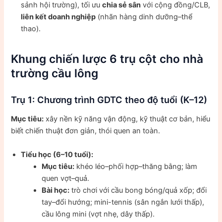
sảnh hội trường), tối ưu
chia sẻ sân
với cộng đồng/CLB,
liên kết doanh nghiệp
(nhãn hàng dinh dưỡng–thể
thao).
Khung chiến lược 6 trụ cột cho nhà
trường cầu lông
Trụ 1: Chương trình GDTC theo độ tuổi (K–12)
Mục tiêu:
xây nền kỹ năng vận động, kỹ thuật cơ bản, hiểu
biết chiến thuật đơn giản, thói quen an toàn.
Tiểu học (6–10 tuổi):
Mục tiêu:
khéo léo–phối hợp–thăng bằng; làm
quen vợt–quả.
Bài học:
trò chơi với cầu bong bóng/quả xốp; đổi
tay–đổi hướng; mini-tennis (sân ngắn lưới thấp),
cầu lông mini (vợt nhẹ, dây thấp).