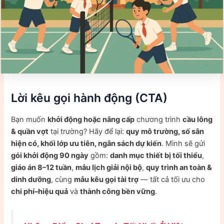
Lời kêu gọi hành động (CTA)
Bạn muốn
khởi động hoặc nâng cấp
chương trình
cầu lông
& quần vợt
tại trường? Hãy để lại:
quy mô trường, số sân
hiện có, khối lớp ưu tiên, ngân sách dự kiến
. Mình sẽ gửi
gói khởi động 90 ngày
gồm:
danh mục thiết bị tối thiểu
,
giáo án 8–12 tuần
,
mẫu lịch giải nội bộ
,
quy trình an toàn &
dinh dưỡng
, cùng
mẫu kêu gọi tài trợ
— tất cả tối ưu cho
chi phí–hiệu quả
và
thành công bền vững
.