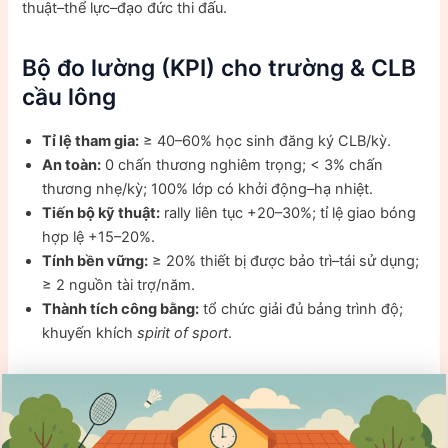
thuật–thể lực–đạo đức thi đấu.
Bộ đo lường (KPI) cho trường & CLB
cầu lông
Tỉ lệ tham gia:
≥ 40–60% học sinh đăng ký CLB/kỳ.
An toàn:
0 chấn thương nghiêm trọng; < 3% chấn
thương nhẹ/kỳ; 100% lớp có khởi động–hạ nhiệt.
Tiến bộ kỹ thuật:
rally liên tục +20–30%; tỉ lệ giao bóng
hợp lệ +15–20%.
Tính bền vững:
≥ 20% thiết bị được bảo trì–tái sử dụng;
≥ 2 nguồn tài trợ/năm.
Thành tích công bằng:
tổ chức giải đủ bảng trình độ;
khuyến khích
spirit of sport
.