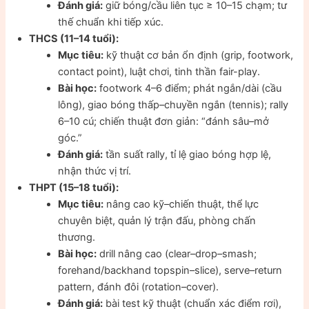
Đánh giá:
giữ bóng/cầu liên tục ≥ 10–15 chạm; tư
thế chuẩn khi tiếp xúc.
THCS (11–14 tuổi):
Mục tiêu:
kỹ thuật cơ bản ổn định (grip, footwork,
contact point), luật chơi, tinh thần fair-play.
Bài học:
footwork 4–6 điểm; phát ngắn/dài (cầu
lông), giao bóng thấp–chuyền ngắn (tennis); rally
6–10 cú; chiến thuật đơn giản: “đánh sâu–mở
góc.”
Đánh giá:
tần suất rally, tỉ lệ giao bóng hợp lệ,
nhận thức vị trí.
THPT (15–18 tuổi):
Mục tiêu:
nâng cao kỹ–chiến thuật, thể lực
chuyên biệt, quản lý trận đấu, phòng chấn
thương.
Bài học:
drill nâng cao (clear–drop–smash;
forehand/backhand topspin–slice), serve–return
pattern, đánh đôi (rotation–cover).
Đánh giá:
bài test kỹ thuật (chuẩn xác điểm rơi),