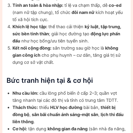
Tính an toàn & hòa nhập:
tỉ lệ va chạm thấp, dễ
co-ed
(nam nữ tập chung), tổ chức
đôi nam nữ
kích hoạt yếu
tố xã hội tích cực.
Khích lệ học tập:
thể thao cải thiện
kỷ luật, tập trung,
sức bền tinh thần
; giải học đường tạo
động lực phấn
đấu
như học bổng/ưu tiên tuyển sinh.
Kết nối cộng đồng:
sân trường sau giờ học là
không
gian công ích
cho phụ huynh – cư dân, tăng giá trị sử
dụng cơ sở vật chất.
Bức tranh hiện tại & cơ hội
Nhu cầu lớn:
cầu lông phổ biến ở cấp 2–3; quần vợt
tăng nhanh tại các đô thị và tỉnh có trung tâm TDTT.
Thách thức:
thiếu
HLV học đường
bài bản,
thiết bị
đồng bộ
,
sân bãi chuẩn ánh sáng–mặt sân
,
lịch thi đấu
liên thông
.
Cơ hội:
tận dụng
không gian đa năng
(sân nhà đa năng,