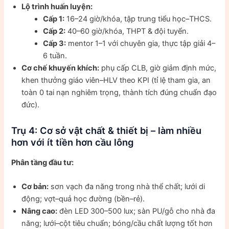
Lộ trình huấn luyện:
Cấp 1:
16–24 giờ/khóa, tập trung tiểu học–THCS.
Cấp 2:
40–60 giờ/khóa, THPT & đội tuyển.
Cấp 3:
mentor 1–1 với chuyên gia, thực tập giải 4–
6 tuần.
Cơ chế khuyến khích:
phụ cấp CLB, giờ giảm định mức,
khen thưởng giáo viên–HLV theo KPI (tỉ lệ tham gia, an
toàn 0 tai nạn nghiêm trọng, thành tích đúng chuẩn đạo
đức).
Trụ 4: Cơ sở vật chất & thiết bị – làm nhiều
hơn với ít tiền hơn cầu lông
Phân tầng đầu tư:
Cơ bản:
sơn vạch đa năng trong nhà thể chất; lưới di
động; vợt–quả học đường (bền–rẻ).
Nâng cao:
đèn LED 300–500 lux; sàn PU/gỗ cho nhà đa
năng; lưới–cột tiêu chuẩn; bóng/cầu chất lượng tốt hơn