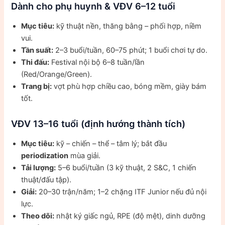
Dành cho phụ huynh & VĐV 6–12 tuổi
Mục tiêu:
kỹ thuật nền, thăng bằng – phối hợp, niềm
vui.
Tần suất:
2–3 buổi/tuần, 60–75 phút; 1 buổi chơi tự do.
Thi đấu:
Festival nội bộ 6–8 tuần/lần
(Red/Orange/Green).
Trang bị:
vợt phù hợp chiều cao, bóng mềm, giày bám
tốt.
VĐV 13–16 tuổi (định hướng thành tích)
Mục tiêu:
kỹ – chiến – thể – tâm lý; bắt đầu
periodization
mùa giải.
Tải lượng:
5–6 buổi/tuần (3 kỹ thuật, 2 S&C, 1 chiến
thuật/đấu tập).
Giải:
20–30 trận/năm; 1–2 chặng ITF Junior nếu đủ nội
lực.
Theo dõi:
nhật ký giấc ngủ, RPE (độ mệt), dinh dưỡng