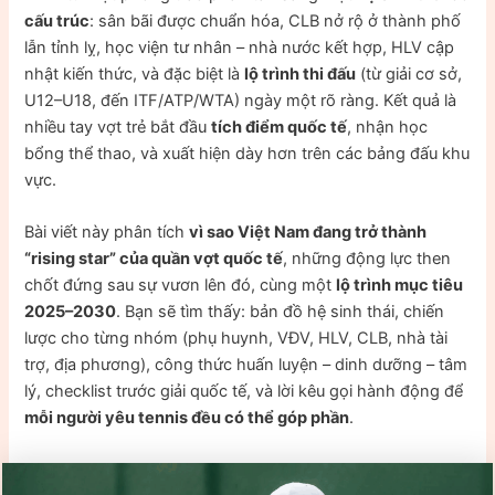
cấu trúc
: sân bãi được chuẩn hóa, CLB nở rộ ở thành phố
lẫn tỉnh lỵ, học viện tư nhân – nhà nước kết hợp, HLV cập
nhật kiến thức, và đặc biệt là
lộ trình thi đấu
(từ giải cơ sở,
U12–U18, đến ITF/ATP/WTA) ngày một rõ ràng. Kết quả là
nhiều tay vợt trẻ bắt đầu
tích điểm quốc tế
, nhận học
bổng thể thao, và xuất hiện dày hơn trên các bảng đấu khu
vực.
Bài viết này phân tích
vì sao Việt Nam đang trở thành
“rising star” của quần vợt quốc tế
, những động lực then
chốt đứng sau sự vươn lên đó, cùng một
lộ trình mục tiêu
2025–2030
. Bạn sẽ tìm thấy: bản đồ hệ sinh thái, chiến
lược cho từng nhóm (phụ huynh, VĐV, HLV, CLB, nhà tài
trợ, địa phương), công thức huấn luyện – dinh dưỡng – tâm
lý, checklist trước giải quốc tế, và lời kêu gọi hành động để
mỗi người yêu tennis đều có thể góp phần
.