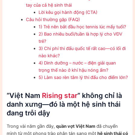
tay của cả hệ sinh thái
Lời kêu gọi hành động (CTA)
Câu hỏi thường gặp (FAQ)
1) Trẻ nên bắt đầu học tennis lúc mấy tuổi?
2) Bao nhiêu buổi/tuần là hợp lý cho VĐV
trẻ?
3) Chi phí thi đấu quốc tế rất cao—có lối đi
nào khác?
4) Dinh dưỡng – nước – điện giải quan
trọng thế nào ở khí hậu nóng ẩm?
5) Làm sao rèn tâm lý thi đấu cho điểm lớn?
“Việt Nam
Rising star
” không chỉ là
danh xưng—đó là một hệ sinh thái
đang trỗi dậy
Trong vài năm gần đây,
quần vợt Việt Nam
đã chuyển
mình từ một phong trào phân tán sang một
hệ sinh thái có