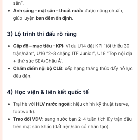
sân”.
Ánh sáng – mặt sân – thoát nước
được nâng chuẩn,
giúp luyện
ban đêm ổn định
.
3) Lộ trình thi đấu rõ ràng
Cấp độ – mục tiêu – KPI
: Ví dụ U14 đặt KPI “tối thiểu 30
trận/năm”, U16 “2–3 chặng ITF Junior”, U18 “Top nội địa
+ thử sức SEA/Châu Á”.
Chấm điểm nội bộ CLB
: xếp hạng tháng thúc đẩy nỗ lực
đều đặn.
4) Học viện & liên kết quốc tế
Trại hè với
HLV nước ngoài
: hiệu chỉnh kỹ thuật (serve,
footwork).
Trao đổi VĐV
: sang nước bạn 2–4 tuần tích lũy trận đấu
trên mặt sân khác (đất nện/sân cỏ nhân tạo).