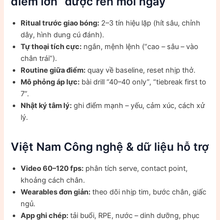
điểm lớn” được rèn mỗi ngày
Ritual trước giao bóng:
2–3 tín hiệu lặp (hít sâu, chỉnh
dây, hình dung cú đánh).
Tự thoại tích cực:
ngắn, mệnh lệnh (“cao – sâu – vào
chân trái”).
Routine giữa điểm:
quay về baseline, reset nhịp thở.
Mô phỏng áp lực:
bài drill “40–40 only”, “tiebreak first to
7”.
Nhật ký tâm lý:
ghi điểm mạnh – yếu, cảm xúc, cách xử
lý.
Việt Nam Công nghệ & dữ liệu hỗ trợ
Video 60–120 fps:
phân tích serve, contact point,
khoảng cách chân.
Wearables đơn giản:
theo dõi nhịp tim, bước chân, giấc
ngủ.
App ghi chép:
tải buổi, RPE, nước – dinh dưỡng, phục