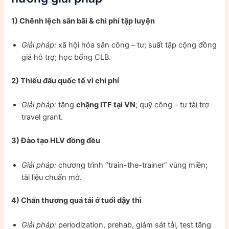
1) Chênh lệch sân bãi & chi phí tập luyện
Giải pháp:
xã hội hóa sân công – tư; suất tập cộng đồng
giá hỗ trợ; học bổng CLB.
2) Thiếu đấu quốc tế vì chi phí
Giải pháp:
tăng
chặng ITF tại VN
; quỹ công – tư tài trợ
travel grant.
3) Đào tạo HLV đồng đều
Giải pháp:
chương trình “train-the-trainer” vùng miền;
tài liệu chuẩn mở.
4) Chấn thương quá tải ở tuổi dậy thì
Giải pháp:
periodization, prehab, giám sát tải, test tăng