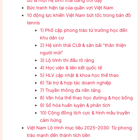
đó là một hệ sinh thái đang trỗi dậy
Bức tranh hiện tại của quần vợt Việt Nam
10 động lực khiến Việt Nam bứt tốc trong bản đồ
tennis
1) Phổ cập phong trào từ trường học đến
khu dân cư
2) Hệ sinh thái CLB & sân bãi “thân thiện
người mới”
3) Lộ trình thi đấu rõ ràng
4) Học viện & liên kết quốc tế
5) HLV cập nhật & khoa học thể thao
6) Tài trợ & hợp tác doanh nghiệp
7) Truyền thông đa nền tảng
8) Văn hóa thể thao học đường & học bổng
9) Số hóa huấn luyện & phân tích
10) Cộng đồng tích cực & hình mẫu truyền
cảm hứng
Việt Nam Lộ trình mục tiêu 2025–2030: Từ phong
trào mạnh đến thành tích bền