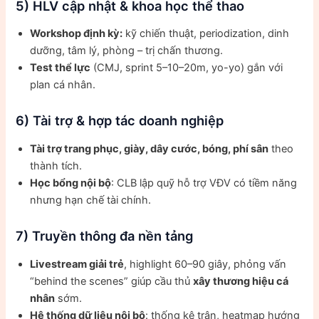
5) HLV cập nhật & khoa học thể thao
Workshop định kỳ:
kỹ chiến thuật, periodization, dinh
dưỡng, tâm lý, phòng – trị chấn thương.
Test thể lực
(CMJ, sprint 5–10–20m, yo-yo) gắn với
plan cá nhân.
6) Tài trợ & hợp tác doanh nghiệp
Tài trợ trang phục, giày, dây cước, bóng, phí sân
theo
thành tích.
Học bổng nội bộ
: CLB lập quỹ hỗ trợ VĐV có tiềm năng
nhưng hạn chế tài chính.
7) Truyền thông đa nền tảng
Livestream giải trẻ
, highlight 60–90 giây, phỏng vấn
“behind the scenes” giúp cầu thủ
xây thương hiệu cá
nhân
sớm.
Hệ thống dữ liệu nội bộ
: thống kê trận, heatmap hướng