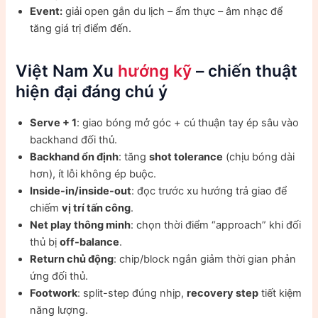
Event:
giải open gắn du lịch – ẩm thực – âm nhạc để
tăng giá trị điểm đến.
Việt Nam Xu
hướng kỹ
– chiến thuật
hiện đại đáng chú ý
Serve + 1
: giao bóng mở góc + cú thuận tay ép sâu vào
backhand đối thủ.
Backhand ổn định
: tăng
shot tolerance
(chịu bóng dài
hơn), ít lỗi không ép buộc.
Inside-in/inside-out
: đọc trước xu hướng trả giao để
chiếm
vị trí tấn công
.
Net play thông minh
: chọn thời điểm “approach” khi đối
thủ bị
off-balance
.
Return chủ động
: chip/block ngắn giảm thời gian phản
ứng đối thủ.
Footwork
: split-step đúng nhịp,
recovery step
tiết kiệm
năng lượng.