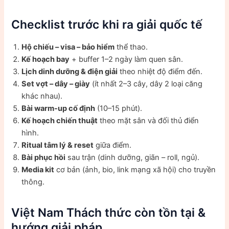
Checklist trước khi ra giải quốc tế
Hộ chiếu – visa – bảo hiểm
thể thao.
Kế hoạch bay
+ buffer 1–2 ngày làm quen sân.
Lịch dinh dưỡng & điện giải
theo nhiệt độ điểm đến.
Set vợt – dây – giày
(ít nhất 2–3 cây, dây 2 loại căng
khác nhau).
Bài warm-up cố định
(10–15 phút).
Kế hoạch chiến thuật
theo mặt sân và đối thủ điển
hình.
Ritual tâm lý & reset
giữa điểm.
Bài phục hồi
sau trận (dinh dưỡng, giãn – roll, ngủ).
Media kit
cơ bản (ảnh, bio, link mạng xã hội) cho truyền
thông.
Việt Nam Thách thức còn tồn tại &
hướng giải pháp