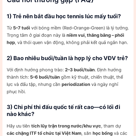
1) Trẻ nên bắt đầu học tennis lúc mấy tuổi?
Từ
5–7 tuổi
với bóng mềm (Red–Orange–Green) là lý tưởng.
Trọng tâm ở giai đoạn này là
niềm vui, thăng bằng – phối
hợp
, và thói quen vận động, không phải kết quả ngắn hạn.
2) Bao nhiêu buổi/tuần là hợp lý cho VĐV trẻ?
Với định hướng phong trào:
2–3 buổi/tuần
. Định hướng
thành tích:
5–6 buổi/tuần
gồm kỹ thuật, chiến thuật, thể
lực và đấu tập, nhưng cần
periodization
và ngày nghỉ
phục hồi.
3) Chi phí thi đấu quốc tế rất cao—có lối đi
nào khác?
Hãy ưu tiên
tích lũy trận trong nước/khu vực
, tham dự
các chặng ITF tổ chức tại Việt Nam
, săn
học bổng
và các