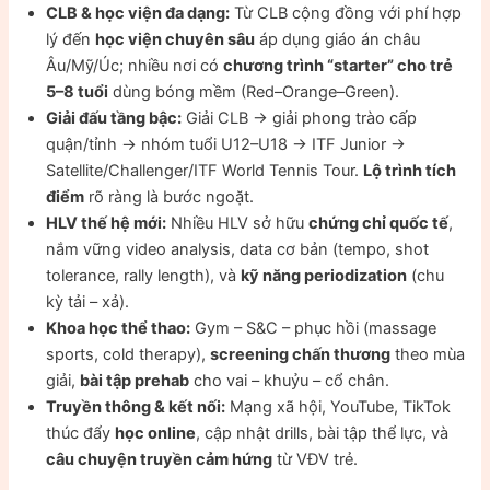
CLB & học viện đa dạng:
Từ CLB cộng đồng với phí hợp
lý đến
học viện chuyên sâu
áp dụng giáo án châu
Âu/Mỹ/Úc; nhiều nơi có
chương trình “starter” cho trẻ
5–8 tuổi
dùng bóng mềm (Red–Orange–Green).
Giải đấu tầng bậc:
Giải CLB → giải phong trào cấp
quận/tỉnh → nhóm tuổi U12–U18 → ITF Junior →
Satellite/Challenger/ITF World Tennis Tour.
Lộ trình tích
điểm
rõ ràng là bước ngoặt.
HLV thế hệ mới:
Nhiều HLV sở hữu
chứng chỉ quốc tế
,
nắm vững video analysis, data cơ bản (tempo, shot
tolerance, rally length), và
kỹ năng periodization
(chu
kỳ tải – xả).
Khoa học thể thao:
Gym – S&C – phục hồi (massage
sports, cold therapy),
screening chấn thương
theo mùa
giải,
bài tập prehab
cho vai – khuỷu – cổ chân.
Truyền thông & kết nối:
Mạng xã hội, YouTube, TikTok
thúc đẩy
học online
, cập nhật drills, bài tập thể lực, và
câu chuyện truyền cảm hứng
từ VĐV trẻ.