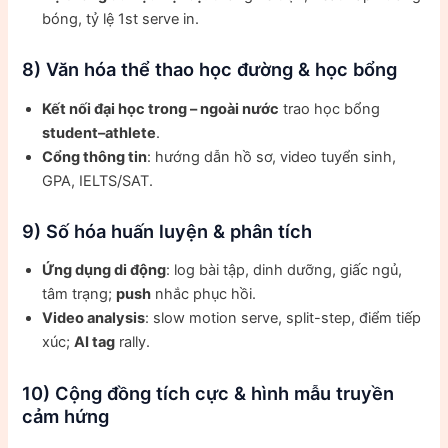
bóng, tỷ lệ 1st serve in.
8) Văn hóa thể thao học đường & học bổng
Kết nối đại học trong – ngoài nước
trao học bổng
student–athlete
.
Cổng thông tin
: hướng dẫn hồ sơ, video tuyển sinh,
GPA, IELTS/SAT.
9) Số hóa huấn luyện & phân tích
Ứng dụng di động
: log bài tập, dinh dưỡng, giấc ngủ,
tâm trạng;
push
nhắc phục hồi.
Video analysis
: slow motion serve, split-step, điểm tiếp
xúc;
AI tag
rally.
10) Cộng đồng tích cực & hình mẫu truyền
cảm hứng