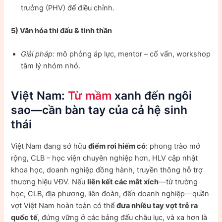
trưởng (PHV) để điều chỉnh.
5) Văn hóa thi đấu & tinh thần
Giải pháp:
mô phỏng áp lực, mentor – cố vấn, workshop
tâm lý nhóm nhỏ.
Việt Nam:
Từ mầm
xanh đến ngôi
sao—cần bàn tay của cả hệ sinh
thái
Việt Nam đang sở hữu
điểm rơi hiếm có
: phong trào mở
rộng, CLB – học viện chuyên nghiệp hơn, HLV cập nhật
khoa học, doanh nghiệp đồng hành, truyền thông hỗ trợ
thương hiệu VĐV. Nếu
liên kết các mắt xích
—từ trường
học, CLB, địa phương, liên đoàn, đến doanh nghiệp—quần
vợt Việt Nam hoàn toàn có thể
đưa nhiều tay vợt trẻ ra
quốc tế
, đứng vững ở các bảng đấu châu lục, và xa hơn là