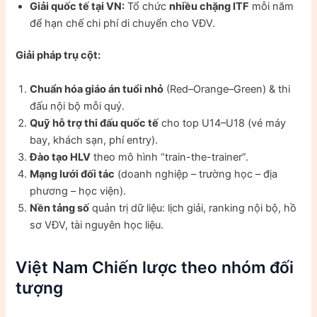
Giải quốc tế tại VN:
Tổ chức
nhiều chặng ITF
mỗi năm
để hạn chế chi phí di chuyển cho VĐV.
Giải pháp trụ cột:
Chuẩn hóa giáo án tuổi nhỏ
(Red–Orange–Green) & thi
đấu nội bộ mỗi quý.
Quỹ hỗ trợ thi đấu quốc tế
cho top U14–U18 (vé máy
bay, khách sạn, phí entry).
Đào tạo HLV
theo mô hình “train-the-trainer”.
Mạng lưới đối tác
(doanh nghiệp – trường học – địa
phương – học viện).
Nền tảng số
quản trị dữ liệu: lịch giải, ranking nội bộ, hồ
sơ VĐV, tài nguyên học liệu.
Việt Nam Chiến lược theo nhóm đối
tượng