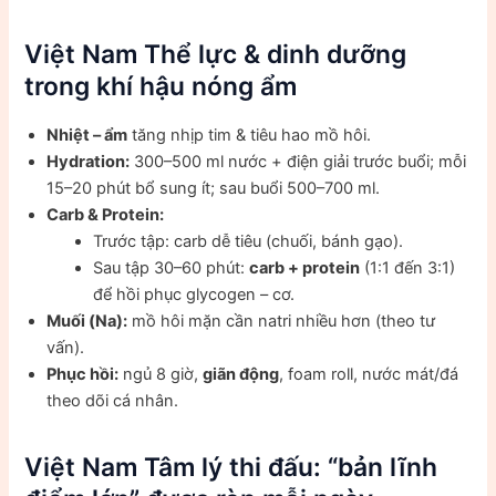
Việt Nam Thể lực & dinh dưỡng
trong khí hậu nóng ẩm
Nhiệt – ẩm
tăng nhịp tim & tiêu hao mồ hôi.
Hydration:
300–500 ml nước + điện giải trước buổi; mỗi
15–20 phút bổ sung ít; sau buổi 500–700 ml.
Carb & Protein:
Trước tập: carb dễ tiêu (chuối, bánh gạo).
Sau tập 30–60 phút:
carb + protein
(1:1 đến 3:1)
để hồi phục glycogen – cơ.
Muối (Na):
mồ hôi mặn cần natri nhiều hơn (theo tư
vấn).
Phục hồi:
ngủ 8 giờ,
giãn động
, foam roll, nước mát/đá
theo dõi cá nhân.
Việt Nam Tâm lý thi đấu: “bản lĩnh