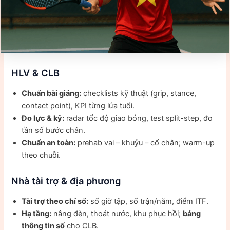
HLV & CLB
Chuẩn bài giảng:
checklists kỹ thuật (grip, stance,
contact point), KPI từng lứa tuổi.
Đo lực & kỹ:
radar tốc độ giao bóng, test split-step, đo
tần số bước chân.
Chuẩn an toàn:
prehab vai – khuỷu – cổ chân; warm-up
theo chuỗi.
Nhà tài trợ & địa phương
Tài trợ theo chỉ số:
số giờ tập, số trận/năm, điểm ITF.
Hạ tầng:
nâng đèn, thoát nước, khu phục hồi;
bảng
thông tin số
cho CLB.