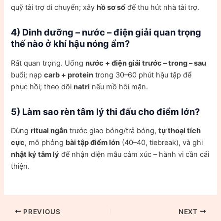
quỹ tài trợ di chuyển; xây
hồ sơ số
để thu hút nhà tài trợ.
4) Dinh dưỡng – nước – điện giải quan trọng
thế nào ở khí hậu nóng ẩm?
Rất quan trọng. Uống
nước + điện giải trước – trong – sau
buổi; nạp
carb + protein
trong 30–60 phút hậu tập để
phục hồi; theo dõi
natri
nếu mồ hôi mặn.
5) Làm sao rèn tâm lý thi đấu cho điểm lớn?
Dùng
ritual ngắn
trước giao bóng/trả bóng,
tự thoại tích
cực
, mô phỏng
bài tập điểm lớn
(40–40, tiebreak), và ghi
nhật ký tâm lý
để nhận diện mẫu cảm xúc – hành vi cần cải
thiện.
PREVIOUS
NEXT