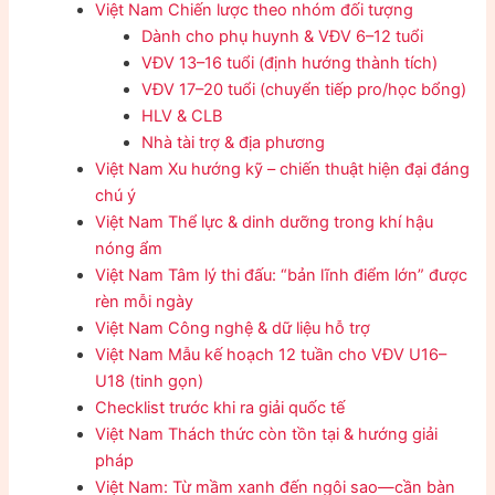
Việt Nam Chiến lược theo nhóm đối tượng
Dành cho phụ huynh & VĐV 6–12 tuổi
VĐV 13–16 tuổi (định hướng thành tích)
VĐV 17–20 tuổi (chuyển tiếp pro/học bổng)
HLV & CLB
Nhà tài trợ & địa phương
Việt Nam Xu hướng kỹ – chiến thuật hiện đại đáng
chú ý
Việt Nam Thể lực & dinh dưỡng trong khí hậu
nóng ẩm
Việt Nam Tâm lý thi đấu: “bản lĩnh điểm lớn” được
rèn mỗi ngày
Việt Nam Công nghệ & dữ liệu hỗ trợ
Việt Nam Mẫu kế hoạch 12 tuần cho VĐV U16–
U18 (tinh gọn)
Checklist trước khi ra giải quốc tế
Việt Nam Thách thức còn tồn tại & hướng giải
pháp
Việt Nam: Từ mầm xanh đến ngôi sao—cần bàn