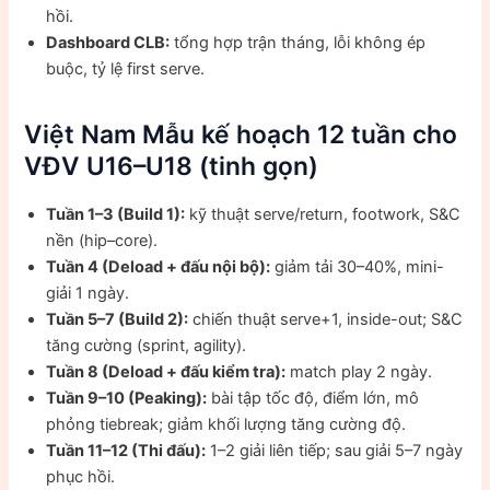
hồi.
Dashboard CLB:
tổng hợp trận tháng, lỗi không ép
buộc, tỷ lệ first serve.
Việt Nam Mẫu kế hoạch 12 tuần cho
VĐV U16–U18 (tinh gọn)
Tuần 1–3 (Build 1):
kỹ thuật serve/return, footwork, S&C
nền (hip–core).
Tuần 4 (Deload + đấu nội bộ):
giảm tải 30–40%, mini-
giải 1 ngày.
Tuần 5–7 (Build 2):
chiến thuật serve+1, inside-out; S&C
tăng cường (sprint, agility).
Tuần 8 (Deload + đấu kiểm tra):
match play 2 ngày.
Tuần 9–10 (Peaking):
bài tập tốc độ, điểm lớn, mô
phỏng tiebreak; giảm khối lượng tăng cường độ.
Tuần 11–12 (Thi đấu):
1–2 giải liên tiếp; sau giải 5–7 ngày
phục hồi.