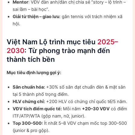
Mentor
: VĐV đàn anh/đàn chị chia sẻ “story – lộ trình –
sai lầm – bài học”.
Giải từ thiện – giao lưu
: gắn tennis với trách nhiệm xã
hội.
Việt Nam Lộ trình mục tiêu
2025–
2030
: Từ phong trào mạnh đến
thành tích bền
Mục tiêu định lượng gợi ý:
Sân chuẩn hóa:
+30% số sân đạt chuẩn đèn & mặt sân
tại 5 thành phố trọng điểm.
HLV chứng chỉ:
+200 HLV có chứng chỉ quốc tế/5 năm.
VĐV tích điểm quốc tế:
Mỗi năm
+20–30 VĐV
có điểm
ITF/ATP/WTA (gộp nam, nữ, junior).
Top 300–500:
Ít nhất 5–8 VĐV chạm mốc top 300–500
(junior & pro gộp).