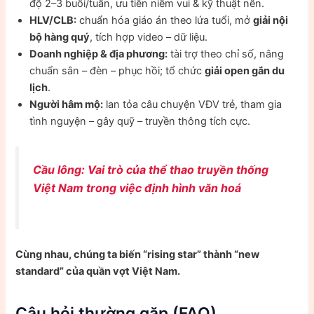
độ 2–3 buổi/tuần, ưu tiên niềm vui & kỹ thuật nền.
HLV/CLB:
chuẩn hóa giáo án theo lứa tuổi, mở
giải nội
bộ hàng quý
, tích hợp video – dữ liệu.
Doanh nghiệp & địa phương:
tài trợ theo chỉ số, nâng
chuẩn sân – đèn – phục hồi; tổ chức
giải open gắn du
lịch
.
Người hâm mộ:
lan tỏa câu chuyện VĐV trẻ, tham gia
tình nguyện – gây quỹ – truyền thông tích cực.
Cầu lông: Vai trò của thể thao truyền thống
Việt Nam trong việc định hình văn hoá
Cùng nhau, chúng ta biến “rising star” thành “new
standard” của quần vợt Việt Nam.
Câu hỏi thường gặp (FAQ)