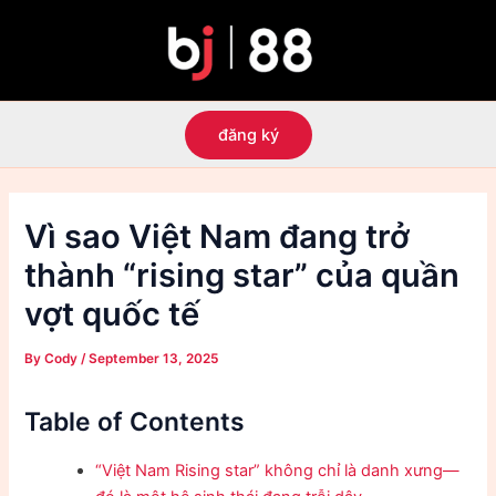
Skip
to
content
đăng ký
Vì sao Việt Nam đang trở
thành “rising star” của quần
vợt quốc tế
By
Cody
/
September 13, 2025
Table of Contents
“Việt Nam Rising star” không chỉ là danh xưng—